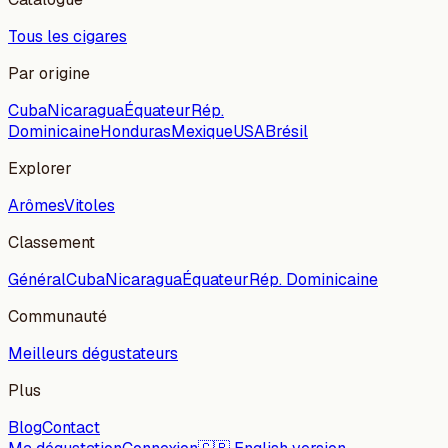
Tous les cigares
Par origine
Cuba
Nicaragua
Équateur
Rép.
Dominicaine
Honduras
Mexique
USA
Brésil
Explorer
Arômes
Vitoles
Classement
Général
Cuba
Nicaragua
Équateur
Rép. Dominicaine
Communauté
Meilleurs dégustateurs
Plus
Blog
Contact