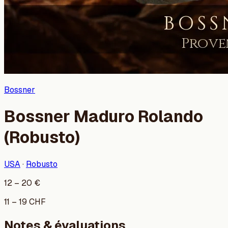
Bossner
Bossner Maduro Rolando
(Robusto)
USA
·
Robusto
12
–
20
€
11
–
19
CHF
Notes & évaluations