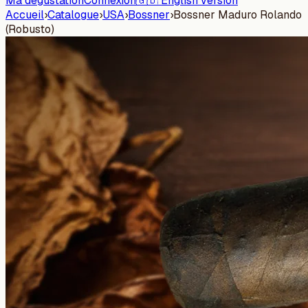
Ma dégustation
Connexion
🇬🇧 English version
Accueil
›
Catalogue
›
USA
›
Bossner
›
Bossner Maduro Rolando
(Robusto)