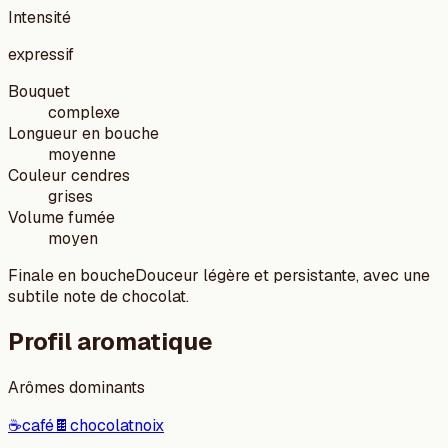
Intensité
expressif
Bouquet
complexe
Longueur en bouche
moyenne
Couleur cendres
grises
Volume fumée
moyen
Finale en bouche
Douceur légère et persistante, avec une
subtile note de chocolat.
Profil aromatique
Arômes dominants
☕
café
🍫
chocolat
noix