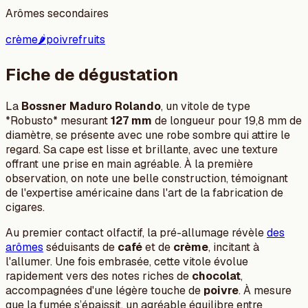
Arômes secondaires
crème
🌶️
poivre
fruits
Fiche de dégustation
La
Bossner Maduro Rolando
, un vitole de type
*Robusto* mesurant
127 mm
de longueur pour 19,8 mm de
diamètre, se présente avec une robe sombre qui attire le
regard. Sa cape est lisse et brillante, avec une texture
offrant une prise en main agréable. À la première
observation, on note une belle construction, témoignant
de l'expertise américaine dans l'art de la fabrication de
cigares.
Au premier contact olfactif, la pré-allumage révèle
des
arômes
séduisants de
café
et de
crème
, incitant à
l'allumer. Une fois embrasée, cette vitole évolue
rapidement vers des notes riches de
chocolat
,
accompagnées d'une légère touche de
poivre
. À mesure
que la fumée s’épaissit, un agréable équilibre entre