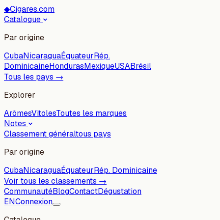
◆
Cigares.com
Catalogue
Par origine
Cuba
Nicaragua
Équateur
Rép.
Dominicaine
Honduras
Mexique
USA
Brésil
Tous les pays →
Explorer
Arômes
Vitoles
Toutes les marques
Notes
Classement général
tous pays
Par origine
Cuba
Nicaragua
Équateur
Rép. Dominicaine
Voir tous les classements →
Communauté
Blog
Contact
Dégustation
EN
Connexion
Catalogue