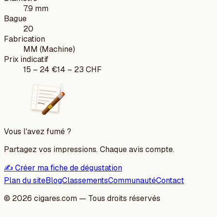
7.9 mm
Bague
20
Fabrication
MM (Machine)
Prix indicatif
15
–
24
€
14
–
23
CHF
Vous l'avez fumé ?
Partagez vos impressions. Chaque avis compte.
✍️ Créer ma fiche de dégustation
Plan du site
Blog
Classements
Communauté
Contact
©
2026
cigares.com — Tous droits réservés