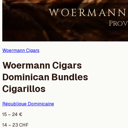
Woermann Cigars
Woermann Cigars
Dominican Bundles
Cigarillos
République Dominicaine
15
–
24
€
14
–
23
CHF