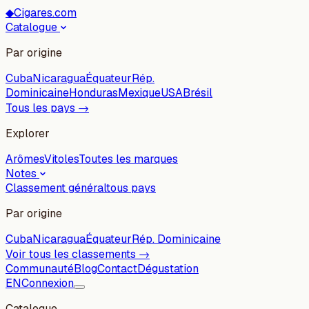
◆
Cigares.com
Catalogue
Par origine
Cuba
Nicaragua
Équateur
Rép.
Dominicaine
Honduras
Mexique
USA
Brésil
Tous les pays →
Explorer
Arômes
Vitoles
Toutes les marques
Notes
Classement général
tous pays
Par origine
Cuba
Nicaragua
Équateur
Rép. Dominicaine
Voir tous les classements →
Communauté
Blog
Contact
Dégustation
EN
Connexion
Catalogue