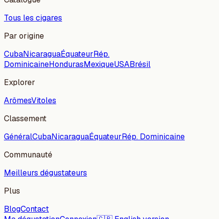
Tous les cigares
Par origine
Cuba
Nicaragua
Équateur
Rép.
Dominicaine
Honduras
Mexique
USA
Brésil
Explorer
Arômes
Vitoles
Classement
Général
Cuba
Nicaragua
Équateur
Rép. Dominicaine
Communauté
Meilleurs dégustateurs
Plus
Blog
Contact