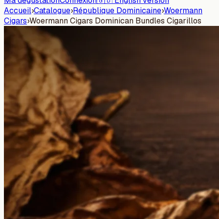
Ma dégustation
Connexion
🇬🇧 English version
Accueil
›
Catalogue
›
République Dominicaine
›
Woermann
Cigars
›
Woermann Cigars Dominican Bundles Cigarillos