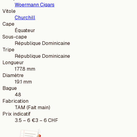
Woermann Cigars
Vitole
Churchill
Cape
Équateur
Sous-cape
République Dominicaine
Tripe
République Dominicaine
Longueur
177.8 mm
Diamètre
19.1 mm
Bague
48
Fabrication
TAM (Fait main)
Prix indicatif
3.5
–
6
€
3
–
6
CHF