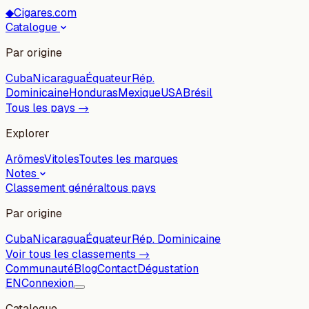
◆
Cigares.com
Catalogue
Par origine
Cuba
Nicaragua
Équateur
Rép.
Dominicaine
Honduras
Mexique
USA
Brésil
Tous les pays →
Explorer
Arômes
Vitoles
Toutes les marques
Notes
Classement général
tous pays
Par origine
Cuba
Nicaragua
Équateur
Rép. Dominicaine
Voir tous les classements →
Communauté
Blog
Contact
Dégustation
EN
Connexion
Catalogue