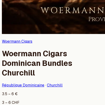
Woermann Cigars
Woermann Cigars
Dominican Bundles
Churchill
République Dominicaine
·
Churchill
3.5
–
6
€
3
–
6
CHF