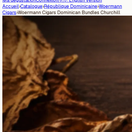
Ma dégustation
Connexion
🇬🇧 English version
Accueil
›
Catalogue
›
République Dominicaine
›
Woermann
Cigars
›
Woermann Cigars Dominican Bundles Churchill