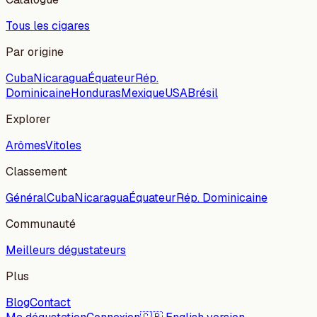
Tous les cigares
Par origine
Cuba
Nicaragua
Équateur
Rép.
Dominicaine
Honduras
Mexique
USA
Brésil
Explorer
Arômes
Vitoles
Classement
Général
Cuba
Nicaragua
Équateur
Rép. Dominicaine
Communauté
Meilleurs dégustateurs
Plus
Blog
Contact