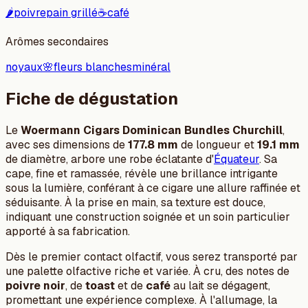
🌶️
poivre
pain grillé
☕
café
Arômes secondaires
noyaux
🌸
fleurs blanches
minéral
Fiche de dégustation
Le
Woermann Cigars Dominican Bundles Churchill
,
avec ses dimensions de
177.8 mm
de longueur et
19.1 mm
de diamètre, arbore une robe éclatante d'
Équateur
. Sa
cape, fine et ramassée, révèle une brillance intrigante
sous la lumière, conférant à ce cigare une allure raffinée et
séduisante. À la prise en main, sa texture est douce,
indiquant une construction soignée et un soin particulier
apporté à sa fabrication.
Dès le premier contact olfactif, vous serez transporté par
une palette olfactive riche et variée. À cru, des notes de
poivre noir
, de
toast
et de
café
au lait se dégagent,
promettant une expérience complexe. À l'allumage, la