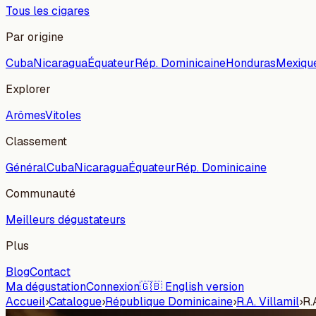
Tous les cigares
Par origine
Cuba
Nicaragua
Équateur
Rép. Dominicaine
Honduras
Mexiqu
Explorer
Arômes
Vitoles
Classement
Général
Cuba
Nicaragua
Équateur
Rép. Dominicaine
Communauté
Meilleurs dégustateurs
Plus
Blog
Contact
Ma dégustation
Connexion
🇬🇧 English version
Accueil
›
Catalogue
›
République Dominicaine
›
R.A. Villamil
›
R.