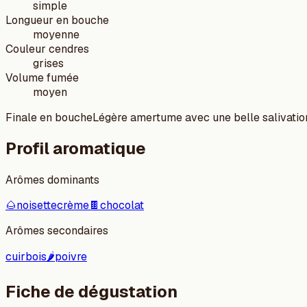
simple
Longueur en bouche
moyenne
Couleur cendres
grises
Volume fumée
moyen
Finale en bouche
Légère amertume avec une belle salivation
Profil aromatique
Arômes dominants
🌰
noisette
crème
🍫
chocolat
Arômes secondaires
cuir
bois
🌶️
poivre
Fiche de dégustation