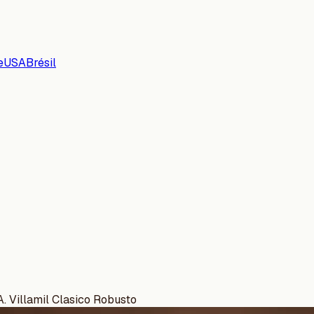
e
USA
Brésil
A. Villamil Clasico Robusto