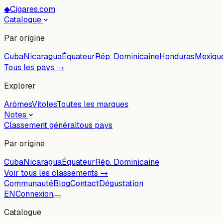
◆
Cigares.com
Catalogue
Par origine
Cuba
Nicaragua
Équateur
Rép. Dominicaine
Honduras
Mexiqu
Tous les pays →
Explorer
Arômes
Vitoles
Toutes les marques
Notes
Classement général
tous pays
Par origine
Cuba
Nicaragua
Équateur
Rép. Dominicaine
Voir tous les classements →
Communauté
Blog
Contact
Dégustation
EN
Connexion
Catalogue