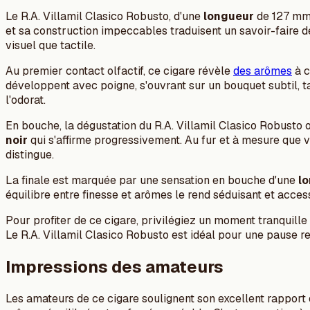
Le R.A. Villamil Clasico Robusto, d'une
longueur
de 127 mm
et sa construction impeccables traduisent un savoir-faire d
visuel que tactile.
Au premier contact olfactif, ce cigare révèle
des arômes
à c
développent avec poigne, s'ouvrant sur un bouquet subtil, 
l'odorat.
En bouche, la dégustation du R.A. Villamil Clasico Robusto o
noir
qui s'affirme progressivement. Au fur et à mesure que v
distingue.
La finale est marquée par une sensation en bouche d'une
l
équilibre entre finesse et arômes le rend séduisant et acce
Pour profiter de ce cigare, privilégiez un moment tranquil
Le R.A. Villamil Clasico Robusto est idéal pour une pause r
Impressions des amateurs
Les amateurs de ce cigare soulignent son excellent rapport 