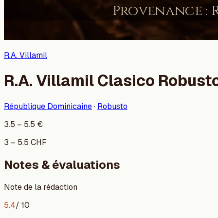
R.A. Villamil
R.A. Villamil Clasico Robust
République Dominicaine
·
Robusto
3.5
–
5.5
€
3
–
5.5
CHF
Notes & évaluations
Note de la rédaction
5.4
/ 10