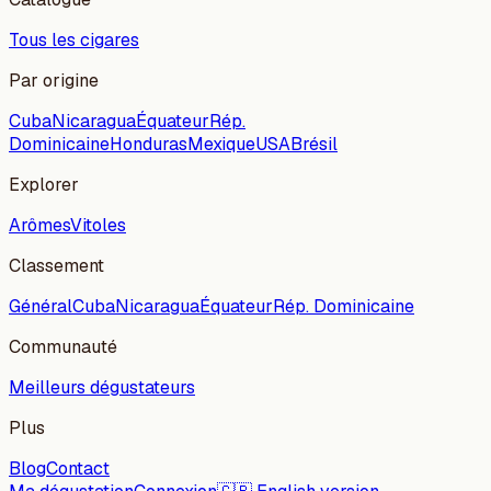
Tous les cigares
Par origine
Cuba
Nicaragua
Équateur
Rép.
Dominicaine
Honduras
Mexique
USA
Brésil
Explorer
Arômes
Vitoles
Classement
Général
Cuba
Nicaragua
Équateur
Rép. Dominicaine
Communauté
Meilleurs dégustateurs
Plus
Blog
Contact