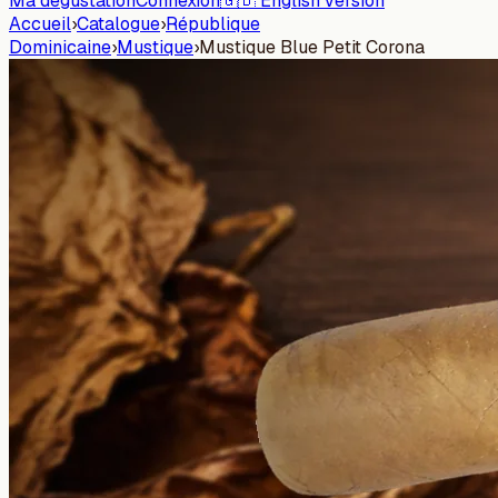
Ma dégustation
Connexion
🇬🇧 English version
Accueil
›
Catalogue
›
République
Dominicaine
›
Mustique
›
Mustique Blue Petit Corona