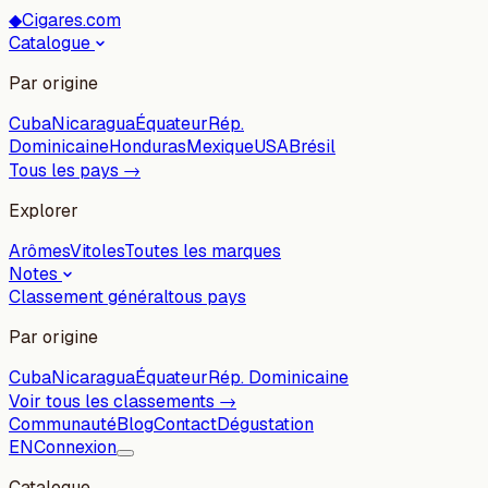
◆
Cigares.com
Catalogue
Par origine
Cuba
Nicaragua
Équateur
Rép.
Dominicaine
Honduras
Mexique
USA
Brésil
Tous les pays →
Explorer
Arômes
Vitoles
Toutes les marques
Notes
Classement général
tous pays
Par origine
Cuba
Nicaragua
Équateur
Rép. Dominicaine
Voir tous les classements →
Communauté
Blog
Contact
Dégustation
EN
Connexion
Catalogue