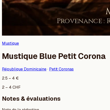
Mustique
Mustique Blue Petit Corona
République Dominicaine
·
Petit Coronas
2.5
–
4
€
2
–
4
CHF
Notes & évaluations
Note de la rédaction