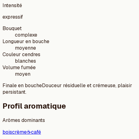
Intensité
expressif
Bouquet
complexe
Longueur en bouche
moyenne
Couleur cendres
blanches
Volume fumée
moyen
Finale en bouche
Douceur résiduelle et crémeuse, plaisir
persistant.
Profil aromatique
Arômes dominants
bois
crème
☕
café