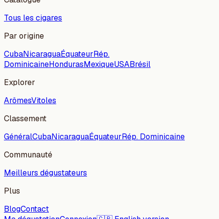
Tous les cigares
Par origine
Cuba
Nicaragua
Équateur
Rép.
Dominicaine
Honduras
Mexique
USA
Brésil
Explorer
Arômes
Vitoles
Classement
Général
Cuba
Nicaragua
Équateur
Rép. Dominicaine
Communauté
Meilleurs dégustateurs
Plus
Blog
Contact