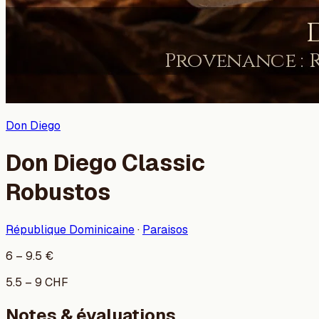
Don Diego
Don Diego Classic
Robustos
République Dominicaine
·
Paraisos
6
–
9.5
€
5.5
–
9
CHF
Notes & évaluations