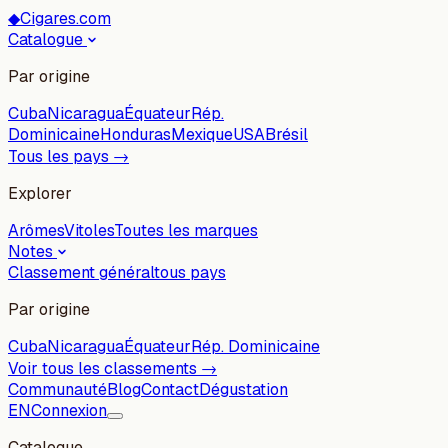
◆
Cigares.com
Catalogue
Par origine
Cuba
Nicaragua
Équateur
Rép.
Dominicaine
Honduras
Mexique
USA
Brésil
Tous les pays →
Explorer
Arômes
Vitoles
Toutes les marques
Notes
Classement général
tous pays
Par origine
Cuba
Nicaragua
Équateur
Rép. Dominicaine
Voir tous les classements →
Communauté
Blog
Contact
Dégustation
EN
Connexion
Catalogue