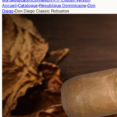
Ma dégustation
Connexion
🇬🇧 English version
Accueil
›
Catalogue
›
République Dominicaine
›
Don
Diego
›
Don Diego Classic Robustos