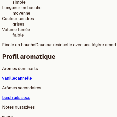
simple
Longueur en bouche
moyenne
Couleur cendres
grises
Volume fumée
faible
Finale en bouche
Douceur résiduelle avec une légère amer
Profil aromatique
Arômes dominants
vanille
cannelle
Arômes secondaires
bois
fruits secs
Notes gustatives
sucre