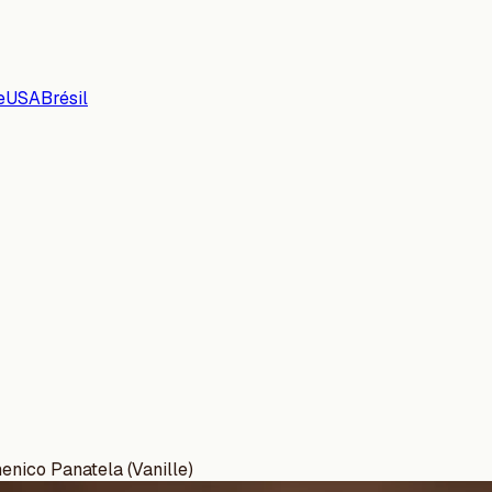
e
USA
Brésil
nico Panatela (Vanille)