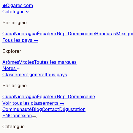
◆
Cigares.com
Catalogue
Par origine
Cuba
Nicaragua
Équateur
Rép. Dominicaine
Honduras
Mexiqu
Tous les pays →
Explorer
Arômes
Vitoles
Toutes les marques
Notes
Classement général
tous pays
Par origine
Cuba
Nicaragua
Équateur
Rép. Dominicaine
Voir tous les classements →
Communauté
Blog
Contact
Dégustation
EN
Connexion
Catalogue