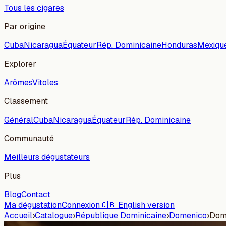
Tous les cigares
Par origine
Cuba
Nicaragua
Équateur
Rép. Dominicaine
Honduras
Mexiqu
Explorer
Arômes
Vitoles
Classement
Général
Cuba
Nicaragua
Équateur
Rép. Dominicaine
Communauté
Meilleurs dégustateurs
Plus
Blog
Contact
Ma dégustation
Connexion
🇬🇧 English version
Accueil
›
Catalogue
›
République Dominicaine
›
Domenico
›
Dome