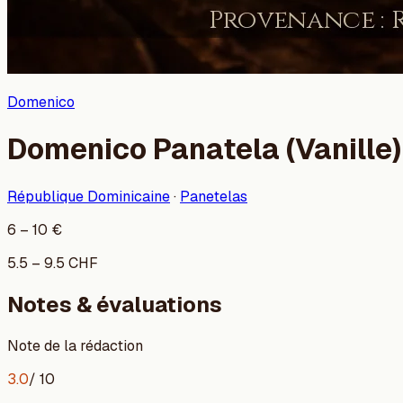
Domenico
Domenico Panatela (Vanille)
République Dominicaine
·
Panetelas
6
–
10
€
5.5
–
9.5
CHF
Notes & évaluations
Note de la rédaction
3.0
/ 10