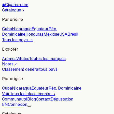
◆
Cigares.com
Catalogue
Par origine
Cuba
Nicaragua
Équateur
Rép.
Dominicaine
Honduras
Mexique
USA
Brésil
Tous les pays →
Explorer
Arômes
Vitoles
Toutes les marques
Notes
Classement général
tous pays
Par origine
Cuba
Nicaragua
Équateur
Rép. Dominicaine
Voir tous les classements →
Communauté
Blog
Contact
Dégustation
EN
Connexion
Catalogue