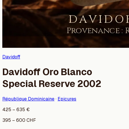
Davidoff
Davidoff Oro Blanco
Special Reserve 2002
République Dominicaine
·
Epicures
425
–
635
€
395
–
600
CHF