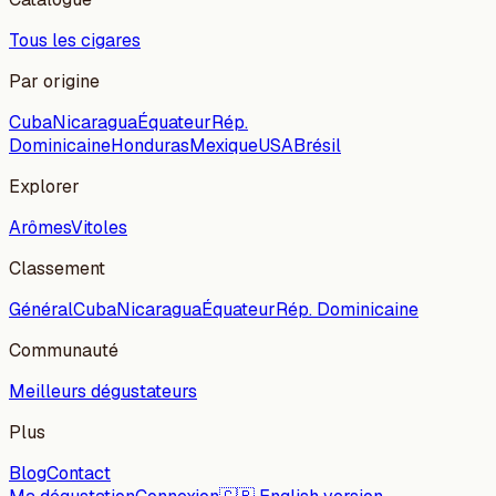
Tous les cigares
Par origine
Cuba
Nicaragua
Équateur
Rép.
Dominicaine
Honduras
Mexique
USA
Brésil
Explorer
Arômes
Vitoles
Classement
Général
Cuba
Nicaragua
Équateur
Rép. Dominicaine
Communauté
Meilleurs dégustateurs
Plus
Blog
Contact