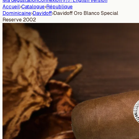
Ma dégustation
Connexion
🇬🇧 English version
Accueil
›
Catalogue
›
République
Dominicaine
›
Davidoff
›
Davidoff Oro Blanco Special
Reserve 2002