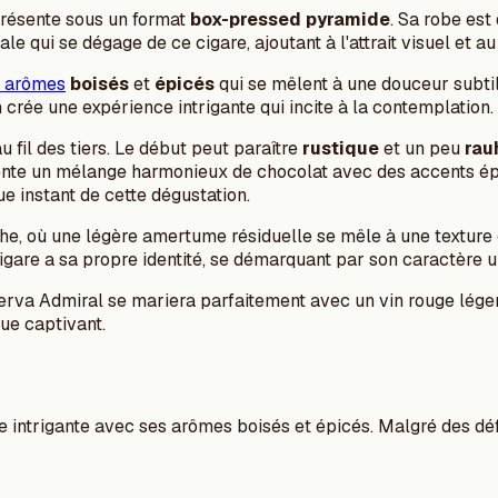
présente sous un format
box-pressed pyramide
. Sa robe est
le qui se dégage de ce cigare, ajoutant à l'attrait visuel et au 
 arômes
boisés
et
épicés
qui se mêlent à une douceur subtil
 crée une expérience intrigante qui incite à la contemplation.
 fil des tiers. Le début peut paraître
rustique
et un peu
rau
ente un mélange harmonieux de chocolat avec des accents épic
e instant de cette dégustation.
e, où une légère amertume résiduelle se mêle à une texture e
cigare a sa propre identité, se démarquant par son caractère 
eserva Admiral se mariera parfaitement avec un vin rouge lége
ue captivant.
 intrigante avec ses arômes boisés et épicés. Malgré des défis