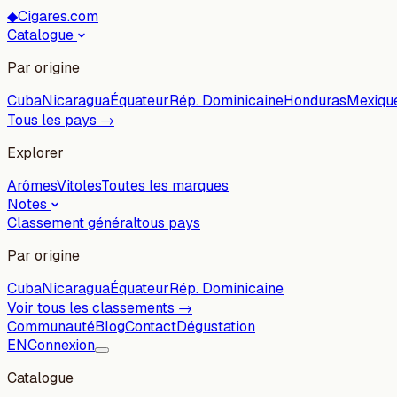
◆
Cigares.com
Catalogue
Par origine
Cuba
Nicaragua
Équateur
Rép. Dominicaine
Honduras
Mexiqu
Tous les pays →
Explorer
Arômes
Vitoles
Toutes les marques
Notes
Classement général
tous pays
Par origine
Cuba
Nicaragua
Équateur
Rép. Dominicaine
Voir tous les classements →
Communauté
Blog
Contact
Dégustation
EN
Connexion
Catalogue