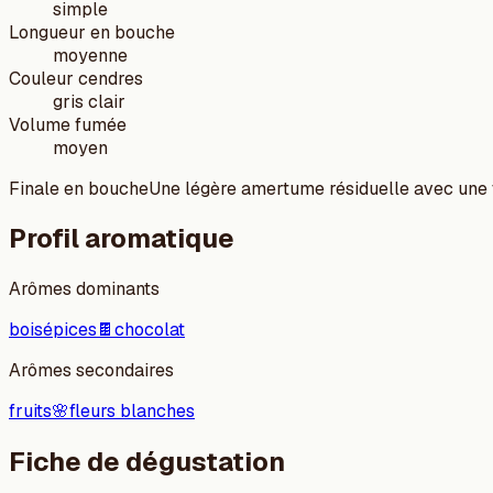
simple
Longueur en bouche
moyenne
Couleur cendres
gris clair
Volume fumée
moyen
Finale en bouche
Une légère amertume résiduelle avec une 
Profil aromatique
Arômes dominants
bois
épices
🍫
chocolat
Arômes secondaires
fruits
🌸
fleurs blanches
Fiche de dégustation