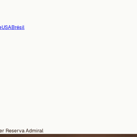
e
USA
Brésil
er Reserva Admiral