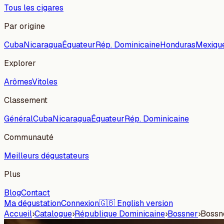
Tous les cigares
Par origine
Cuba
Nicaragua
Équateur
Rép. Dominicaine
Honduras
Mexiqu
Explorer
Arômes
Vitoles
Classement
Général
Cuba
Nicaragua
Équateur
Rép. Dominicaine
Communauté
Meilleurs dégustateurs
Plus
Blog
Contact
Ma dégustation
Connexion
🇬🇧 English version
Accueil
›
Catalogue
›
République Dominicaine
›
Bossner
›
Bossn