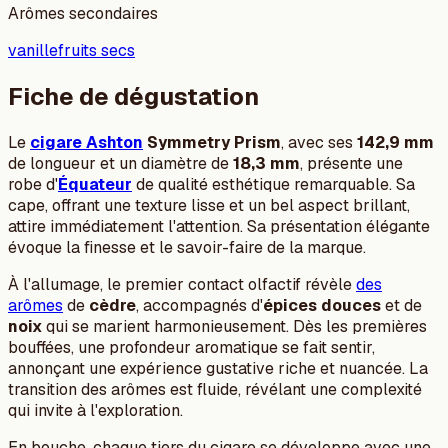
Arômes secondaires
vanille
fruits secs
Fiche de dégustation
Le
cigare Ashton
Symmetry Prism
, avec ses
142,9 mm
de longueur et un diamètre de
18,3 mm
, présente une
robe d'
Équateur
de qualité esthétique remarquable. Sa
cape, offrant une texture lisse et un bel aspect brillant,
attire immédiatement l'attention. Sa présentation élégante
évoque la finesse et le savoir-faire de la marque.
À l'allumage, le premier contact olfactif révèle
des
arômes
de
cèdre
, accompagnés d'
épices douces
et de
noix
qui se marient harmonieusement. Dès les premières
bouffées, une profondeur aromatique se fait sentir,
annonçant une expérience gustative riche et nuancée. La
transition des arômes est fluide, révélant une complexité
qui invite à l'exploration.
En bouche, chaque tiers du cigare se développe avec une