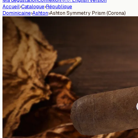
Ma dégustation
Connexion
🇬🇧 English version
Accueil
›
Catalogue
›
République
Dominicaine
›
Ashton
›
Ashton Symmetry Prism (Corona)