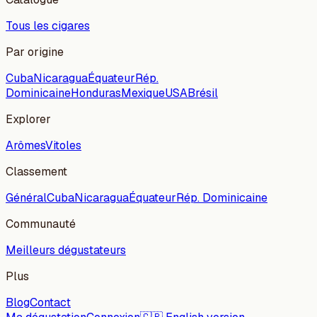
Tous les cigares
Par origine
Cuba
Nicaragua
Équateur
Rép.
Dominicaine
Honduras
Mexique
USA
Brésil
Explorer
Arômes
Vitoles
Classement
Général
Cuba
Nicaragua
Équateur
Rép. Dominicaine
Communauté
Meilleurs dégustateurs
Plus
Blog
Contact