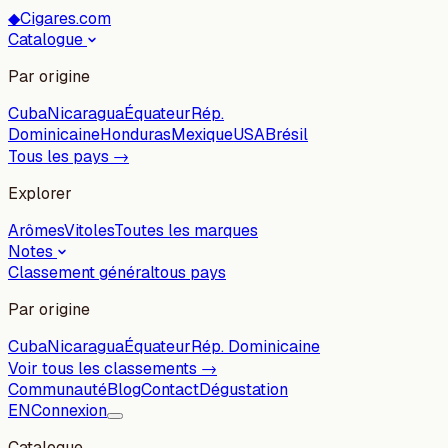
◆
Cigares.com
Catalogue
Par origine
Cuba
Nicaragua
Équateur
Rép.
Dominicaine
Honduras
Mexique
USA
Brésil
Tous les pays →
Explorer
Arômes
Vitoles
Toutes les marques
Notes
Classement général
tous pays
Par origine
Cuba
Nicaragua
Équateur
Rép. Dominicaine
Voir tous les classements →
Communauté
Blog
Contact
Dégustation
EN
Connexion
Catalogue