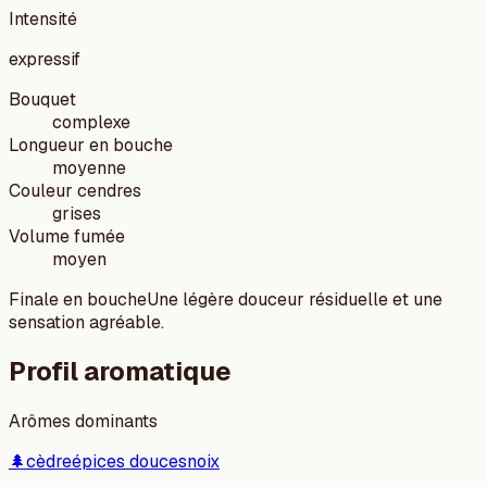
Intensité
expressif
Bouquet
complexe
Longueur en bouche
moyenne
Couleur cendres
grises
Volume fumée
moyen
Finale en bouche
Une légère douceur résiduelle et une
sensation agréable.
Profil aromatique
Arômes dominants
🌲
cèdre
épices douces
noix