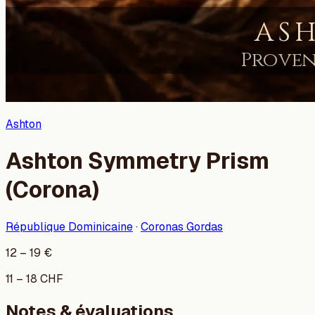
Ashton
Ashton Symmetry Prism
(Corona)
République Dominicaine
·
Coronas Gordas
12
–
19
€
11
–
18
CHF
Notes & évaluations