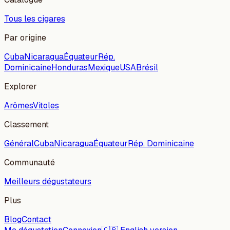
Tous les cigares
Par origine
Cuba
Nicaragua
Équateur
Rép.
Dominicaine
Honduras
Mexique
USA
Brésil
Explorer
Arômes
Vitoles
Classement
Général
Cuba
Nicaragua
Équateur
Rép. Dominicaine
Communauté
Meilleurs dégustateurs
Plus
Blog
Contact