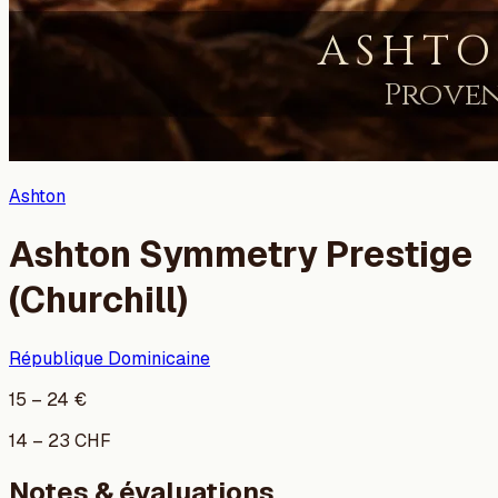
Ashton
Ashton Symmetry Prestige
(Churchill)
République Dominicaine
15
–
24
€
14
–
23
CHF
Notes & évaluations