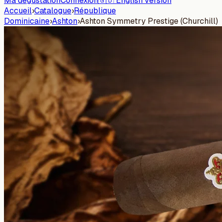
Ma dégustation
Connexion
🇬🇧 English version
Accueil
›
Catalogue
›
République
Dominicaine
›
Ashton
›
Ashton Symmetry Prestige (Churchill)