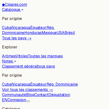
◆
Cigares.com
Catalogue
Par origine
Cuba
Nicaragua
Équateur
Rép.
Dominicaine
Honduras
Mexique
USA
Brésil
Tous les pays →
Explorer
Arômes
Vitoles
Toutes les marques
Notes
Classement général
tous pays
Par origine
Cuba
Nicaragua
Équateur
Rép. Dominicaine
Voir tous les classements →
Communauté
Blog
Contact
Dégustation
EN
Connexion
Catalogue