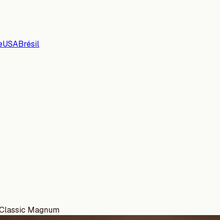
e
USA
Brésil
 Classic Magnum