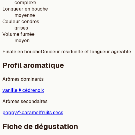
complexe
Longueur en bouche
moyenne
Couleur cendres
grises
Volume fumée
moyen
Finale en bouche
Douceur résiduelle et longueur agréable.
Profil aromatique
Arômes dominants
vanille
🌲
cèdre
noix
Arômes secondaires
poppy
🍮
caramel
fruits secs
Fiche de dégustation