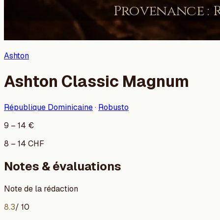
Ashton
Ashton Classic Magnum
République Dominicaine
·
Robusto
9
–
14
€
8
–
14
CHF
Notes & évaluations
Note de la rédaction
8.3
/ 10