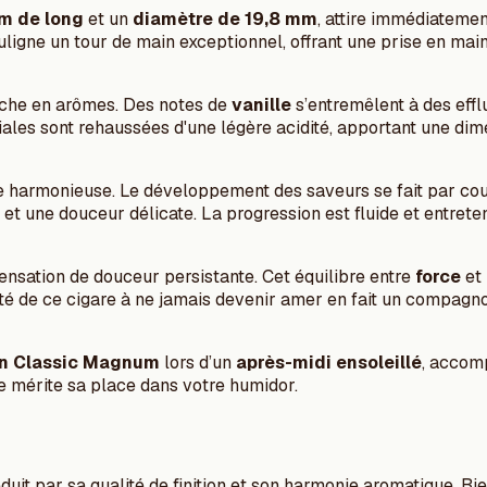
m de long
et un
diamètre de 19,8 mm
, attire immédiatemen
uligne un tour de main exceptionnel, offrant une prise en mai
 riche en arômes. Des notes de
vanille
s’entremêlent à des eff
tiales sont rehaussées d'une légère acidité, apportant une di
e harmonieuse. Le développement des saveurs se fait par cou
et une douceur délicate. La progression est fluide et entreten
ensation de douceur persistante. Cet équilibre entre
force
et 
é de ce cigare à ne jamais devenir amer en fait un compagnon
n Classic Magnum
lors d’un
après-midi ensoleillé
, accom
ce mérite sa place dans votre humidor.
it par sa qualité de finition et son harmonie aromatique. Bien