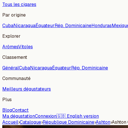
Tous les cigares
Par origine
Cuba
Nicaragua
Équateur
Rép. Dominicaine
Honduras
Mexiqu
Explorer
Arômes
Vitoles
Classement
Général
Cuba
Nicaragua
Équateur
Rép. Dominicaine
Communauté
Meilleurs dégustateurs
Plus
Blog
Contact
Ma dégustation
Connexion
🇬🇧 English version
Accueil
›
Catalogue
›
République Dominicaine
›
Ashton
›
Ashton