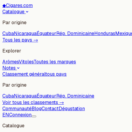
◆
Cigares.com
Catalogue
Par origine
Cuba
Nicaragua
Équateur
Rép. Dominicaine
Honduras
Mexiqu
Tous les pays →
Explorer
Arômes
Vitoles
Toutes les marques
Notes
Classement général
tous pays
Par origine
Cuba
Nicaragua
Équateur
Rép. Dominicaine
Voir tous les classements →
Communauté
Blog
Contact
Dégustation
EN
Connexion
Catalogue