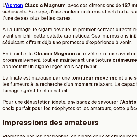
L'
Ashton
Classic Magnum
, avec ses dimensions de
127 m
séduisante. Sa cape, d'une couleur uniforme et éclatante, so
l'une de ses plus belles cartes.
À l'allumage, le cigare dévoile un premier contact olfactif
vient enrichir cette palette aromatique. Ces impressions ini
séduisant, offrant déjà une promesse d’expérience à venir.
En bouche, la
Classic Magnum
se révèle être une aventur
progressivement, tout en maintenant une texture
crémeuse
apprécient un cigare léger mais captivant.
La finale est marquée par une
longueur moyenne
et une s
les fumeurs à la recherche d'un moment relaxant. La capacit
fumage agréable et constant.
Pour une dégustation idéale, envisagez de savourer l’
Ashto
choix parfait pour les néophytes et les amateurs, cette piè
Impressions des amateurs
Plébiscité par les passionnés, ce cigare doux et crémeux sédu