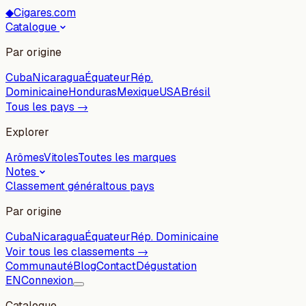
◆
Cigares.com
Catalogue
Par origine
Cuba
Nicaragua
Équateur
Rép.
Dominicaine
Honduras
Mexique
USA
Brésil
Tous les pays →
Explorer
Arômes
Vitoles
Toutes les marques
Notes
Classement général
tous pays
Par origine
Cuba
Nicaragua
Équateur
Rép. Dominicaine
Voir tous les classements →
Communauté
Blog
Contact
Dégustation
EN
Connexion
Catalogue