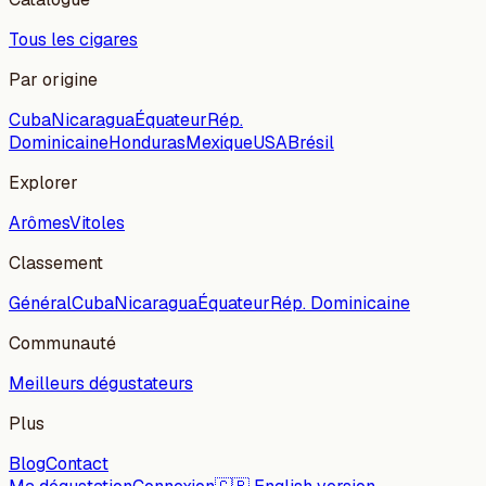
Tous les cigares
Par origine
Cuba
Nicaragua
Équateur
Rép.
Dominicaine
Honduras
Mexique
USA
Brésil
Explorer
Arômes
Vitoles
Classement
Général
Cuba
Nicaragua
Équateur
Rép. Dominicaine
Communauté
Meilleurs dégustateurs
Plus
Blog
Contact