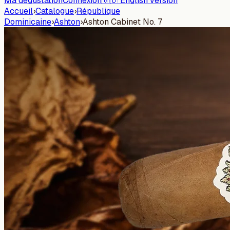
Ma dégustation
Connexion
🇬🇧 English version
Accueil
›
Catalogue
›
République
Dominicaine
›
Ashton
›
Ashton Cabinet No. 7