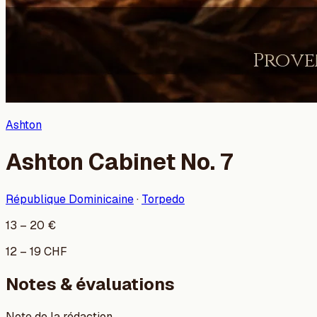
Ashton
Ashton Cabinet No. 7
République Dominicaine
·
Torpedo
13
–
20
€
12
–
19
CHF
Notes & évaluations
Note de la rédaction