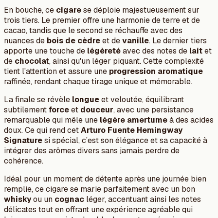
En bouche, ce
cigare
se déploie majestueusement sur
trois tiers. Le premier offre une harmonie de terre et de
cacao, tandis que le second se réchauffe avec des
nuances de
bois de cèdre
et de
vanille
. Le dernier tiers
apporte une touche de
légèreté
avec des notes de
lait
et
de
chocolat
, ainsi qu'un léger piquant. Cette complexité
tient l'attention et assure une
progression aromatique
raffinée, rendant chaque tirage unique et mémorable.
La finale se révèle
longue
et veloutée, équilibrant
subtilement
force
et
douceur
, avec une persistance
remarquable qui mêle une
légère amertume
à des acides
doux. Ce qui rend cet
Arturo Fuente Hemingway
Signature
si spécial, c’est son élégance et sa capacité à
intégrer des arômes divers sans jamais perdre de
cohérence.
Idéal pour un moment de détente après une journée bien
remplie, ce cigare se marie parfaitement avec un bon
whisky
ou un
cognac
léger, accentuant ainsi les notes
délicates tout en offrant une expérience agréable qui