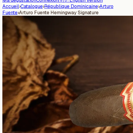
Ma dégustation
Connexion
🇬🇧 English version
Accueil
›
Catalogue
›
République Dominicaine
›
Arturo
Fuente
›
Arturo Fuente Hemingway Signature