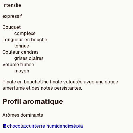
Intensité
expressif
Bouquet
complexe
Longueur en bouche
longue
Couleur cendres
grises claires
Volume fumée
moyen
Finale en bouche
Une finale veloutée avec une douce
amertume et des notes persistantes.
Profil aromatique
Arômes dominants
🍫
chocolat
cuir
terre humide
noix
sépia