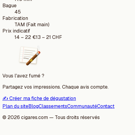
Bague
45
Fabrication
TAM (Fait main)
Prix indicatif
14
–
22
€
13
–
21
CHF
Vous l'avez fumé ?
Partagez vos impressions. Chaque avis compte.
✍️ Créer ma fiche de dégustation
Plan du site
Blog
Classements
Communauté
Contact
©
2026
cigares.com — Tous droits réservés