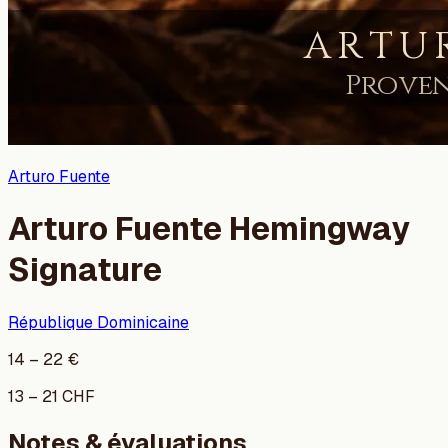
Arturo Fuente
Arturo Fuente Hemingway
Signature
République Dominicaine
14
–
22
€
13
–
21
CHF
Notes & évaluations