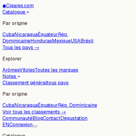
◆
Cigares.com
Catalogue
Par origine
Cuba
Nicaragua
Équateur
Rép.
Dominicaine
Honduras
Mexique
USA
Brésil
Tous les pays →
Explorer
Arômes
Vitoles
Toutes les marques
Notes
Classement général
tous pays
Par origine
Cuba
Nicaragua
Équateur
Rép. Dominicaine
Voir tous les classements →
Communauté
Blog
Contact
Dégustation
EN
Connexion
Catalogue