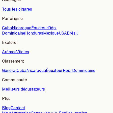
Tous les cigares
Par origine
Cuba
Nicaragua
Équateur
Rép.
Dominicaine
Honduras
Mexique
USA
Brésil
Explorer
Arômes
Vitoles
Classement
Général
Cuba
Nicaragua
Équateur
Rép. Dominicaine
Communauté
Meilleurs dégustateurs
Plus
Blog
Contact