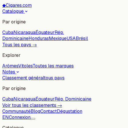
◆
Cigares.com
Catalogue
Par origine
Cuba
Nicaragua
Équateur
Rép.
Dominicaine
Honduras
Mexique
USA
Brésil
Tous les pays →
Explorer
Arômes
Vitoles
Toutes les marques
Notes
Classement général
tous pays
Par origine
Cuba
Nicaragua
Équateur
Rép. Dominicaine
Voir tous les classements →
Communauté
Blog
Contact
Dégustation
EN
Connexion
Catalogue