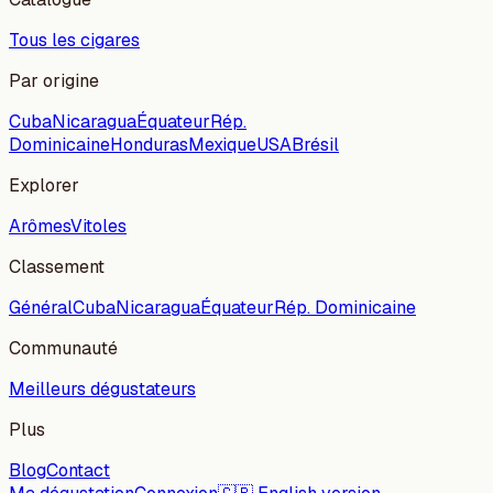
Tous les cigares
Par origine
Cuba
Nicaragua
Équateur
Rép.
Dominicaine
Honduras
Mexique
USA
Brésil
Explorer
Arômes
Vitoles
Classement
Général
Cuba
Nicaragua
Équateur
Rép. Dominicaine
Communauté
Meilleurs dégustateurs
Plus
Blog
Contact