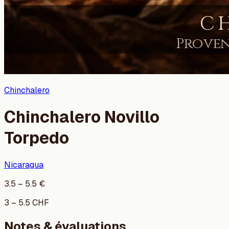
Chinchalero
Chinchalero Novillo
Torpedo
Nicaragua
3.5
–
5.5
€
3
–
5.5
CHF
Notes & évaluations