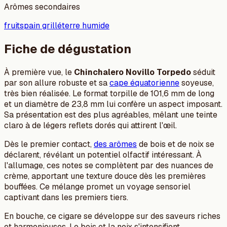
Arômes secondaires
fruits
pain grillé
terre humide
Fiche de dégustation
À première vue, le
Chinchalero Novillo Torpedo
séduit
par son allure robuste et sa
cape équatorienne
soyeuse,
très bien réalisée. Le format torpille de 101,6 mm de long
et un diamètre de 23,8 mm lui confère un aspect imposant.
Sa présentation est des plus agréables, mêlant une teinte
claro à de légers reflets dorés qui attirent l'œil.
Dès le premier contact,
des arômes
de bois et de noix se
déclarent, révélant un potentiel olfactif intéressant. À
l'allumage, ces notes se complètent par des nuances de
crème, apportant une texture douce dès les premières
bouffées. Ce mélange promet un voyage sensoriel
captivant dans les premiers tiers.
En bouche, ce cigare se développe sur des saveurs riches
et harmonieuses. Le bois et la noix s'intensifient