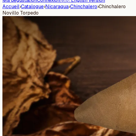
Ma dégustation
Connexion
🇬🇧 English version
Accueil
›
Catalogue
›
Nicaragua
›
Chinchalero
›
Chinchalero
Novillo Torpedo