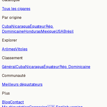
Tous les cigares
Par origine
Cuba
Nicaragua
Équateur
Rép.
Dominicaine
Honduras
Mexique
USA
Brésil
Explorer
Arômes
Vitoles
Classement
Général
Cuba
Nicaragua
Équateur
Rép. Dominicaine
Communauté
Meilleurs dégustateurs
Plus
Blog
Contact