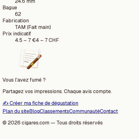
24.6 mm
Bague
62
Fabrication
TAM (Fait main)
Prix indicatif
4.5
–
7
€
4
–
7
CHF
Vous l'avez fumé ?
Partagez vos impressions. Chaque avis compte.
✍️ Créer ma fiche de dégustation
Plan du site
Blog
Classements
Communauté
Contact
©
2026
cigares.com — Tous droits réservés