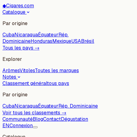
◆
Cigares.com
Catalogue
Par origine
Cuba
Nicaragua
Équateur
Rép.
Dominicaine
Honduras
Mexique
USA
Brésil
Tous les pays →
Explorer
Arômes
Vitoles
Toutes les marques
Notes
Classement général
tous pays
Par origine
Cuba
Nicaragua
Équateur
Rép. Dominicaine
Voir tous les classements →
Communauté
Blog
Contact
Dégustation
EN
Connexion
Catalogue