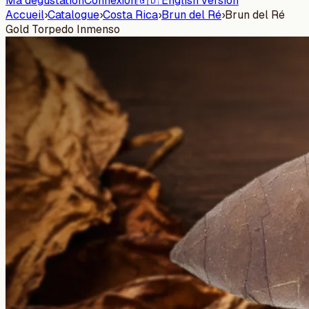
Ma dégustation
Connexion
🇬🇧 English version
Accueil
›
Catalogue
›
Costa Rica
›
Brun del Ré
›
Brun del Ré
Gold Torpedo Inmenso