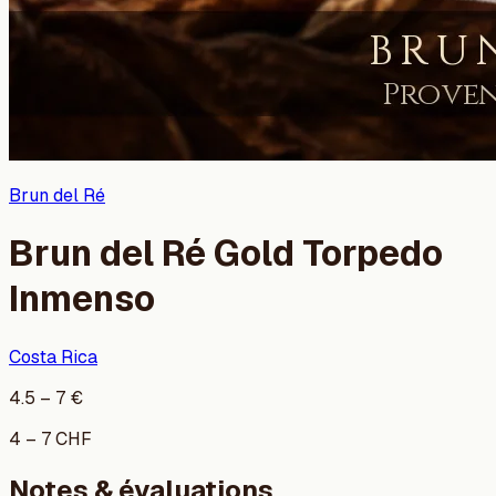
Brun del Ré
Brun del Ré Gold Torpedo
Inmenso
Costa Rica
4.5
–
7
€
4
–
7
CHF
Notes & évaluations