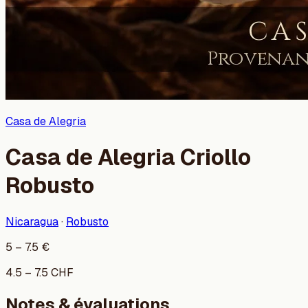
Casa de Alegria
Casa de Alegria Criollo
Robusto
Nicaragua
·
Robusto
5
–
7.5
€
4.5
–
7.5
CHF
Notes & évaluations