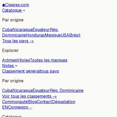
◆
Cigares.com
Catalogue
Par origine
Cuba
Nicaragua
Équateur
Rép.
Dominicaine
Honduras
Mexique
USA
Brésil
Tous les pays →
Explorer
Arômes
Vitoles
Toutes les marques
Notes
Classement général
tous pays
Par origine
Cuba
Nicaragua
Équateur
Rép. Dominicaine
Voir tous les classements →
Communauté
Blog
Contact
Dégustation
EN
Connexion
Catalogue