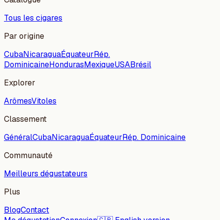
Tous les cigares
Par origine
Cuba
Nicaragua
Équateur
Rép.
Dominicaine
Honduras
Mexique
USA
Brésil
Explorer
Arômes
Vitoles
Classement
Général
Cuba
Nicaragua
Équateur
Rép. Dominicaine
Communauté
Meilleurs dégustateurs
Plus
Blog
Contact