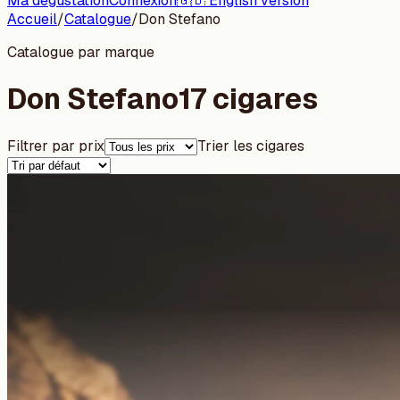
Ma dégustation
Connexion
🇬🇧 English version
Accueil
/
Catalogue
/
Don Stefano
Catalogue par marque
Don Stefano
17 cigares
Filtrer par prix
Trier les cigares