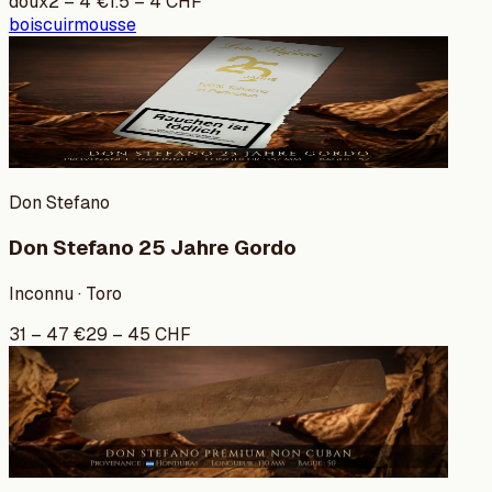
doux
2
–
4
€
1.5
–
4
CHF
bois
cuir
mousse
Don Stefano
Don Stefano 25 Jahre Gordo
Inconnu · Toro
31
–
47
€
29
–
45
CHF