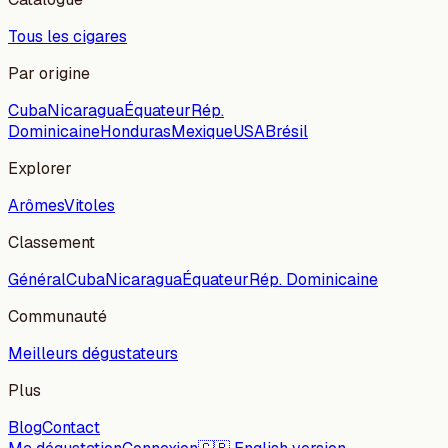
Tous les cigares
Par origine
Cuba
Nicaragua
Équateur
Rép.
Dominicaine
Honduras
Mexique
USA
Brésil
Explorer
Arômes
Vitoles
Classement
Général
Cuba
Nicaragua
Équateur
Rép. Dominicaine
Communauté
Meilleurs dégustateurs
Plus
Blog
Contact