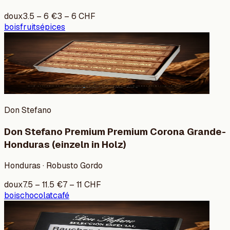
doux
3.5
–
6
€
3
–
6
CHF
bois
fruits
épices
Don Stefano
Don Stefano Premium Premium Corona Grande-
Honduras (einzeln in Holz)
Honduras · Robusto Gordo
doux
7.5
–
11.5
€
7
–
11
CHF
bois
chocolat
café