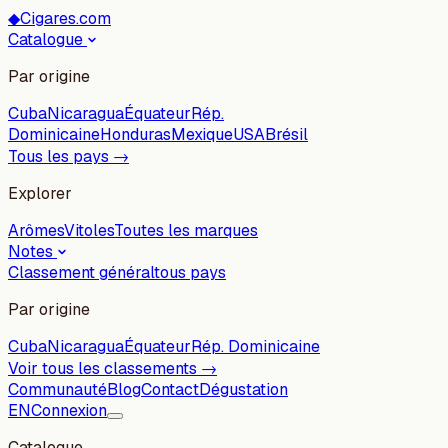
◆
Cigares.com
Catalogue
Par origine
Cuba
Nicaragua
Équateur
Rép.
Dominicaine
Honduras
Mexique
USA
Brésil
Tous les pays →
Explorer
Arômes
Vitoles
Toutes les marques
Notes
Classement général
tous pays
Par origine
Cuba
Nicaragua
Équateur
Rép. Dominicaine
Voir tous les classements →
Communauté
Blog
Contact
Dégustation
EN
Connexion
Catalogue