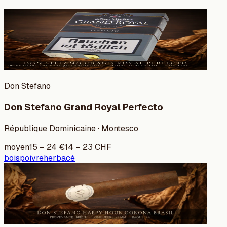
Don Stefano
Don Stefano Grand Royal Perfecto
République Dominicaine · Montesco
moyen
15
–
24
€
14
–
23
CHF
bois
poivre
herbacé