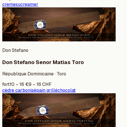
creme
sucre
amer
Don Stefano
Don Stefano Senor Matias Toro
République Dominicaine · Toro
fort
10
–
16
€
9
–
16
CHF
cèdre carbonisé
pain grillé
chocolat