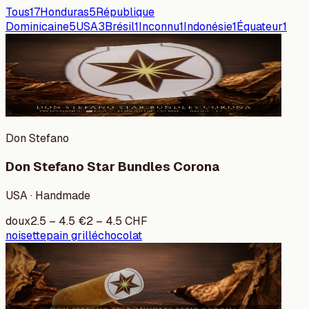
Tous
17
Honduras
5
République
Dominicaine
5
USA
3
Brésil
1
Inconnu
1
Indonésie
1
Équateur
1
Don Stefano
Don Stefano Star Bundles Corona
USA · Handmade
doux
2.5
–
4.5
€
2
–
4.5
CHF
noisette
pain grillé
chocolat