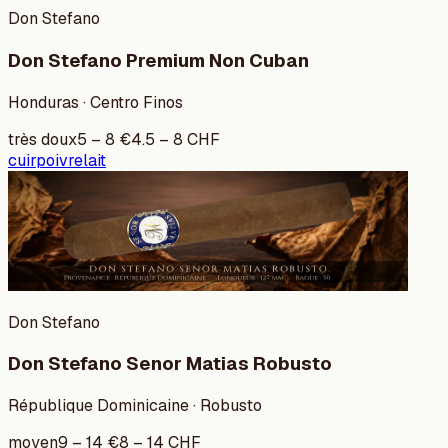
Don Stefano
Don Stefano Premium Non Cuban
Honduras · Centro Finos
très doux
5
–
8
€
4.5
–
8
CHF
cuir
poivre
lait
Don Stefano
Don Stefano Senor Matias Robusto
République Dominicaine · Robusto
moyen
9
–
14
€
8
–
14
CHF