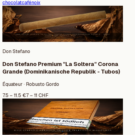
chocolat
café
noix
Don Stefano
Don Stefano Premium "La Soltera" Corona
Grande (Dominikanische Republik - Tubos)
Équateur · Robusto Gordo
7.5
–
11.5
€
7
–
11
CHF