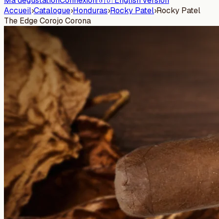
Ma dégustation
Connexion
🇬🇧 English version
Accueil
›
Catalogue
›
Honduras
›
Rocky Patel
›
Rocky Patel
The Edge Corojo Corona