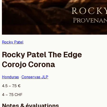
Rocky Patel
Rocky Patel The Edge
Corojo Corona
Honduras
·
Conservas JLP
4.5
–
7.5
€
4
–
7.5
CHF
Notes & évaluations