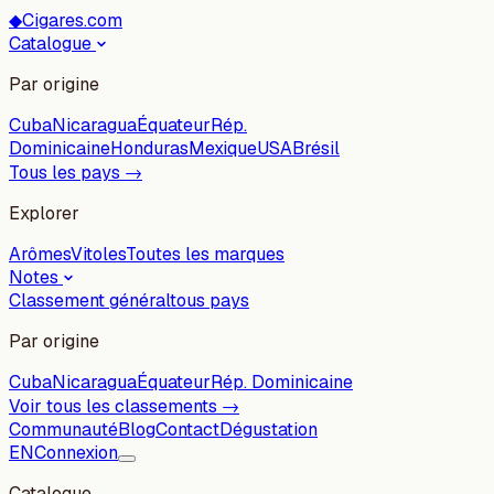
◆
Cigares.com
Catalogue
Par origine
Cuba
Nicaragua
Équateur
Rép.
Dominicaine
Honduras
Mexique
USA
Brésil
Tous les pays →
Explorer
Arômes
Vitoles
Toutes les marques
Notes
Classement général
tous pays
Par origine
Cuba
Nicaragua
Équateur
Rép. Dominicaine
Voir tous les classements →
Communauté
Blog
Contact
Dégustation
EN
Connexion
Catalogue