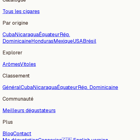
Tous les cigares
Par origine
Cuba
Nicaragua
Équateur
Rép.
Dominicaine
Honduras
Mexique
USA
Brésil
Explorer
Arômes
Vitoles
Classement
Général
Cuba
Nicaragua
Équateur
Rép. Dominicaine
Communauté
Meilleurs dégustateurs
Plus
Blog
Contact