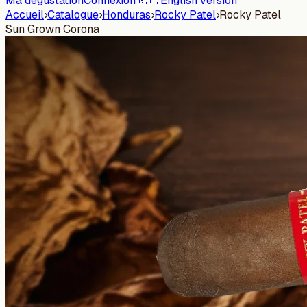
Ma dégustation
Connexion
🇬🇧 English version
Accueil
›
Catalogue
›
Honduras
›
Rocky Patel
›
Rocky Patel
Sun Grown Corona