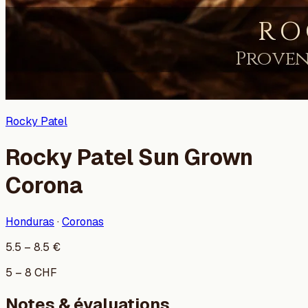
Rocky Patel
Rocky Patel Sun Grown
Corona
Honduras
·
Coronas
5.5
–
8.5
€
5
–
8
CHF
Notes & évaluations