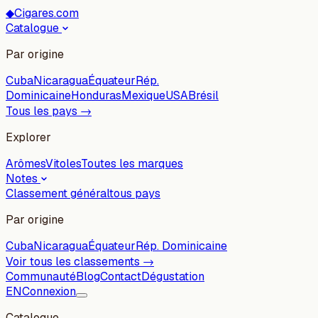
◆
Cigares.com
Catalogue
Par origine
Cuba
Nicaragua
Équateur
Rép.
Dominicaine
Honduras
Mexique
USA
Brésil
Tous les pays →
Explorer
Arômes
Vitoles
Toutes les marques
Notes
Classement général
tous pays
Par origine
Cuba
Nicaragua
Équateur
Rép. Dominicaine
Voir tous les classements →
Communauté
Blog
Contact
Dégustation
EN
Connexion
Catalogue