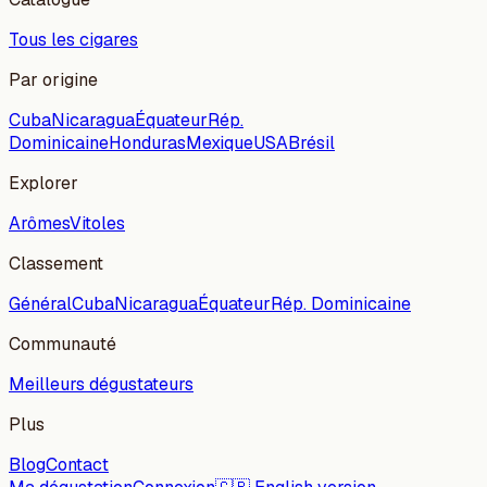
Tous les cigares
Par origine
Cuba
Nicaragua
Équateur
Rép.
Dominicaine
Honduras
Mexique
USA
Brésil
Explorer
Arômes
Vitoles
Classement
Général
Cuba
Nicaragua
Équateur
Rép. Dominicaine
Communauté
Meilleurs dégustateurs
Plus
Blog
Contact