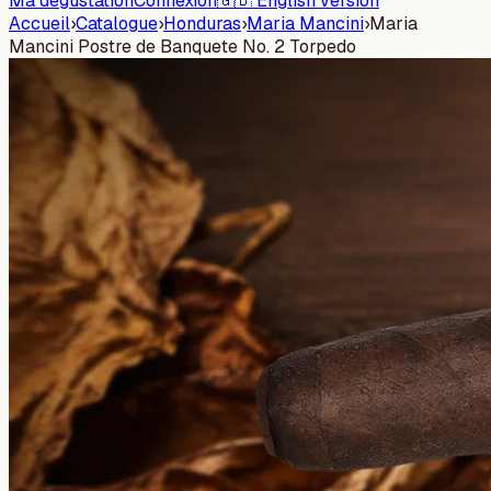
Ma dégustation
Connexion
🇬🇧 English version
Accueil
›
Catalogue
›
Honduras
›
Maria Mancini
›
Maria
Mancini Postre de Banquete No. 2 Torpedo