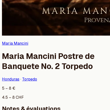
Maria Mancini
Maria Mancini Postre de
Banquete No. 2 Torpedo
Honduras
·
Torpedo
5
–
8
€
4.5
–
8
CHF
Notes & évaluations