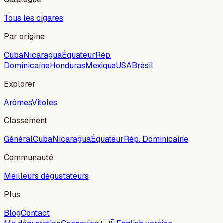
Tous les cigares
Par origine
Cuba
Nicaragua
Équateur
Rép.
Dominicaine
Honduras
Mexique
USA
Brésil
Explorer
Arômes
Vitoles
Classement
Général
Cuba
Nicaragua
Équateur
Rép. Dominicaine
Communauté
Meilleurs dégustateurs
Plus
Blog
Contact