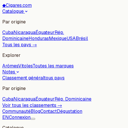
◆
Cigares.com
Catalogue
Par origine
Cuba
Nicaragua
Équateur
Rép.
Dominicaine
Honduras
Mexique
USA
Brésil
Tous les pays →
Explorer
Arômes
Vitoles
Toutes les marques
Notes
Classement général
tous pays
Par origine
Cuba
Nicaragua
Équateur
Rép. Dominicaine
Voir tous les classements →
Communauté
Blog
Contact
Dégustation
EN
Connexion
Catalogue