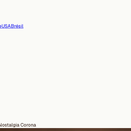
e
USA
Brésil
Nostalgia Corona