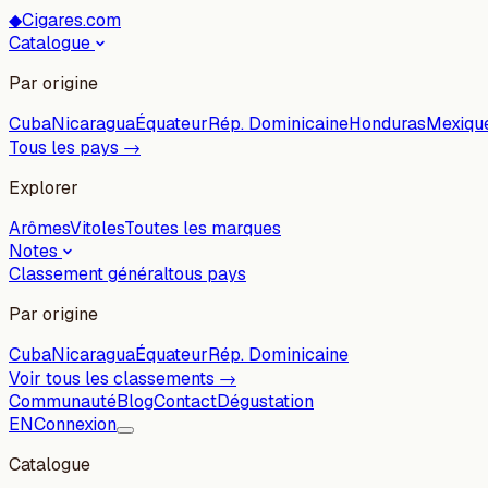
◆
Cigares.com
Catalogue
Par origine
Cuba
Nicaragua
Équateur
Rép. Dominicaine
Honduras
Mexiqu
Tous les pays →
Explorer
Arômes
Vitoles
Toutes les marques
Notes
Classement général
tous pays
Par origine
Cuba
Nicaragua
Équateur
Rép. Dominicaine
Voir tous les classements →
Communauté
Blog
Contact
Dégustation
EN
Connexion
Catalogue