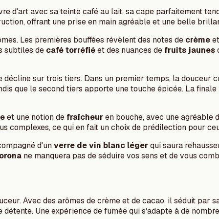
e d'art avec sa teinte café au lait, sa cape parfaitement tend
uction, offrant une prise en main agréable et une belle brilla
ômes. Les premières bouffées révèlent des notes de
crème
et
 subtiles de
café torréfié
et des nuances de
fruits jaunes
q
se décline sur trois tiers. Dans un premier temps, la douceur
andis que le second tiers apporte une touche épicée. La finale
ne
et une notion de
fraîcheur
en bouche, avec une agréable do
us complexes, ce qui en fait un choix de prédilection pour ceu
accompagné d'un
verre de vin blanc léger
qui saura rehausser
Corona
ne manquera pas de séduire vos sens et de vous comb
ceur. Avec des arômes de crème et de cacao, il séduit par sa 
e détente. Une expérience de fumée qui s'adapte à de nombreu