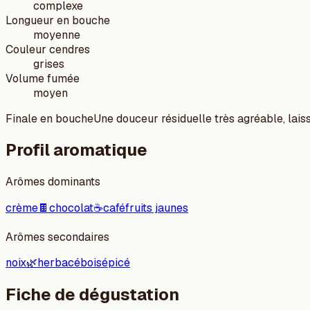
complexe
Longueur en bouche
moyenne
Couleur cendres
grises
Volume fumée
moyen
Finale en bouche
Une douceur résiduelle très agréable, laiss
Profil aromatique
Arômes dominants
crème
🍫
chocolat
☕
café
fruits jaunes
Arômes secondaires
noix
🌿
herbacé
bois
épicé
Fiche de dégustation