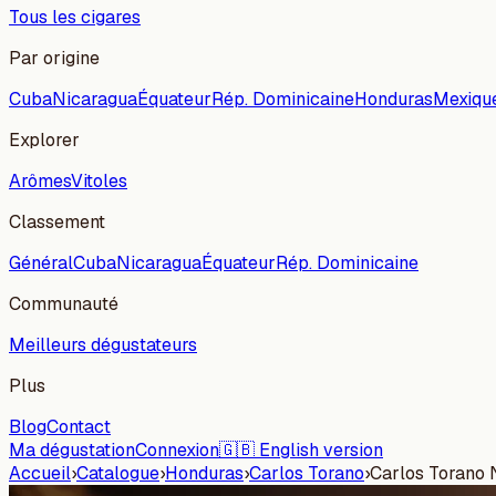
Tous les cigares
Par origine
Cuba
Nicaragua
Équateur
Rép. Dominicaine
Honduras
Mexiqu
Explorer
Arômes
Vitoles
Classement
Général
Cuba
Nicaragua
Équateur
Rép. Dominicaine
Communauté
Meilleurs dégustateurs
Plus
Blog
Contact
Ma dégustation
Connexion
🇬🇧 English version
Accueil
›
Catalogue
›
Honduras
›
Carlos Torano
›
Carlos Torano 