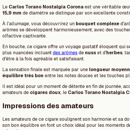
Le
Carlos Torano Nostalgia Corona
est une véritable œuvr
15,9 mm
de diamètre se distingue par son excellente constr
À l'allumage, vous découvrirez un
bouquet complexe
d'ar
arômes se développent harmonieusement, avec des touches
olfactive captivante.
En bouche, ce cigare offre un voyage gustatif éloquent qui 
plus nuancées incluant
des arômes
de
nuss
et d'
herbes
, t
d'être à la fois agréable et satisfaisant.
La sensation finale est marquée par une
longueur moyen
équilibre très bon
entre les notes douces et les touches pl
Il est idéal pour un moment de détente en fin de journée, 
amateurs de
cigares doux
, le
Carlos Torano Nostalgia 
Impressions des amateurs
Les amateurs de ce cigare soulignent son harmonie et sa dou
son bon équilibre en font un choix idéal pour les moments d