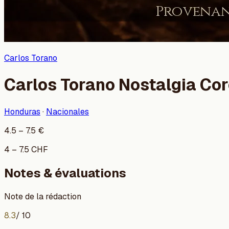
Carlos Torano
Carlos Torano Nostalgia Co
Honduras
·
Nacionales
4.5
–
7.5
€
4
–
7.5
CHF
Notes & évaluations
Note de la rédaction
8.3
/ 10