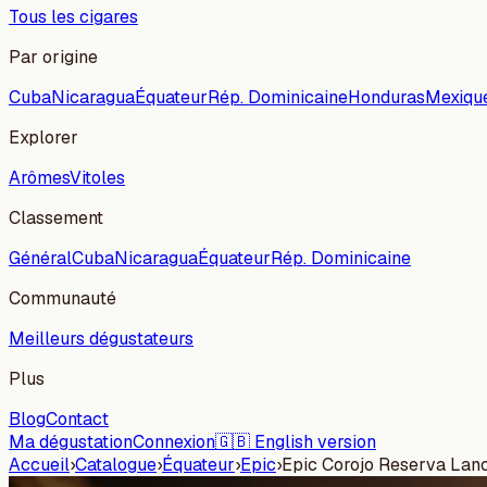
Tous les cigares
Par origine
Cuba
Nicaragua
Équateur
Rép. Dominicaine
Honduras
Mexiqu
Explorer
Arômes
Vitoles
Classement
Général
Cuba
Nicaragua
Équateur
Rép. Dominicaine
Communauté
Meilleurs dégustateurs
Plus
Blog
Contact
Ma dégustation
Connexion
🇬🇧 English version
Accueil
›
Catalogue
›
Équateur
›
Epic
›
Epic Corojo Reserva Lan