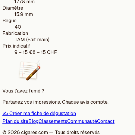
177.8 mm
Diamètre
15.9 mm
Bague
40
Fabrication
TAM (Fait main)
Prix indicatif
9
–
15
€
8
–
15
CHF
Vous l'avez fumé ?
Partagez vos impressions. Chaque avis compte.
✍️ Créer ma fiche de dégustation
Plan du site
Blog
Classements
Communauté
Contact
©
2026
cigares.com — Tous droits réservés