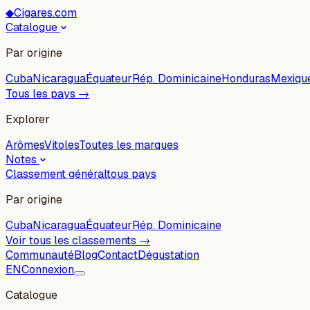
◆
Cigares.com
Catalogue
Par origine
Cuba
Nicaragua
Équateur
Rép. Dominicaine
Honduras
Mexiqu
Tous les pays →
Explorer
Arômes
Vitoles
Toutes les marques
Notes
Classement général
tous pays
Par origine
Cuba
Nicaragua
Équateur
Rép. Dominicaine
Voir tous les classements →
Communauté
Blog
Contact
Dégustation
EN
Connexion
Catalogue