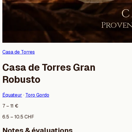
Casa de Torres
Casa de Torres Gran
Robusto
Équateur
·
Toro Gordo
7
–
11
€
6.5
–
10.5
CHF
Notes & évaluations