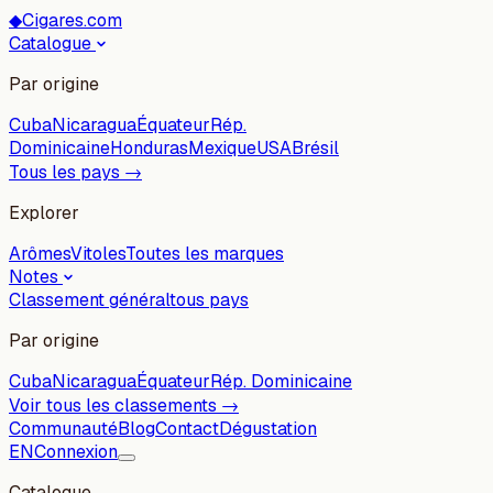
◆
Cigares.com
Catalogue
Par origine
Cuba
Nicaragua
Équateur
Rép.
Dominicaine
Honduras
Mexique
USA
Brésil
Tous les pays →
Explorer
Arômes
Vitoles
Toutes les marques
Notes
Classement général
tous pays
Par origine
Cuba
Nicaragua
Équateur
Rép. Dominicaine
Voir tous les classements →
Communauté
Blog
Contact
Dégustation
EN
Connexion
Catalogue