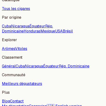
Tous les cigares
Par origine
Cuba
Nicaragua
Équateur
Rép.
Dominicaine
Honduras
Mexique
USA
Brésil
Explorer
Arômes
Vitoles
Classement
Général
Cuba
Nicaragua
Équateur
Rép. Dominicaine
Communauté
Meilleurs dégustateurs
Plus
Blog
Contact