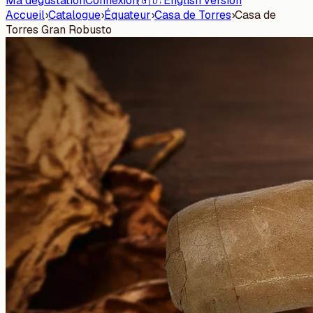
Ma dégustation
Connexion
🇬🇧 English version
Accueil
›
Catalogue
›
Équateur
›
Casa de Torres
›
Casa de
Torres Gran Robusto