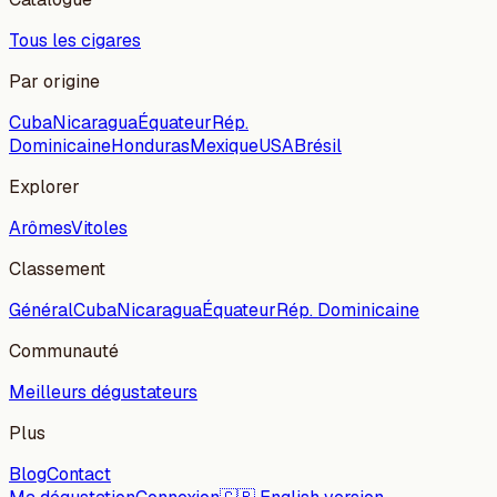
Tous les cigares
Par origine
Cuba
Nicaragua
Équateur
Rép.
Dominicaine
Honduras
Mexique
USA
Brésil
Explorer
Arômes
Vitoles
Classement
Général
Cuba
Nicaragua
Équateur
Rép. Dominicaine
Communauté
Meilleurs dégustateurs
Plus
Blog
Contact