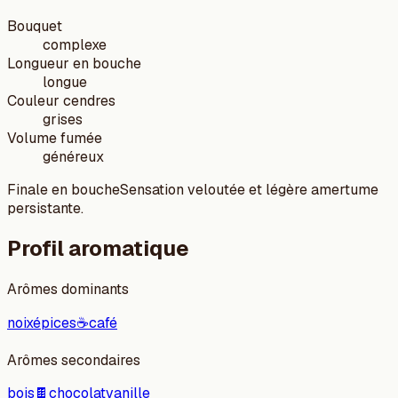
Bouquet
complexe
Longueur en bouche
longue
Couleur cendres
grises
Volume fumée
généreux
Finale en bouche
Sensation veloutée et légère amertume
persistante.
Profil aromatique
Arômes dominants
noix
épices
☕
café
Arômes secondaires
bois
🍫
chocolat
vanille