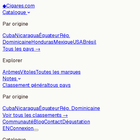
◆
Cigares.com
Catalogue
Par origine
Cuba
Nicaragua
Équateur
Rép.
Dominicaine
Honduras
Mexique
USA
Brésil
Tous les pays →
Explorer
Arômes
Vitoles
Toutes les marques
Notes
Classement général
tous pays
Par origine
Cuba
Nicaragua
Équateur
Rép. Dominicaine
Voir tous les classements →
Communauté
Blog
Contact
Dégustation
EN
Connexion
Catalogue