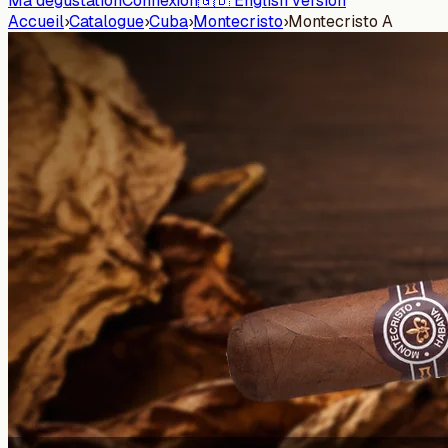
Ma dégustation
Connexion
🇬🇧 English version
Accueil
›
Catalogue
›
Cuba
›
Montecristo
›
Montecristo A