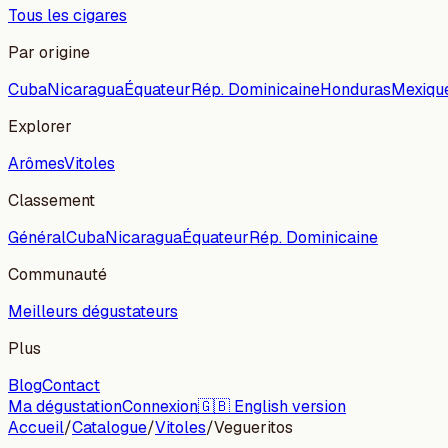
Tous les cigares
Par origine
Cuba
Nicaragua
Équateur
Rép. Dominicaine
Honduras
Mexiqu
Explorer
Arômes
Vitoles
Classement
Général
Cuba
Nicaragua
Équateur
Rép. Dominicaine
Communauté
Meilleurs dégustateurs
Plus
Blog
Contact
Ma dégustation
Connexion
🇬🇧 English version
Accueil
/
Catalogue
/
Vitoles
/
Vegueritos