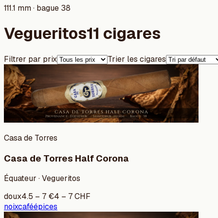
111.1 mm · bague 38
Vegueritos
11 cigares
Filtrer par prix
Trier les cigares
Casa de Torres
Casa de Torres Half Corona
Équateur · Vegueritos
doux
4.5
–
7
€
4
–
7
CHF
noix
café
épices