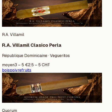
R.A. Villamil
R.A. Villamil Clasico Perla
République Dominicaine · Vegueritos
moyen
3
–
5
€
2.5
–
5
CHF
bois
poivre
fruits
Quorum