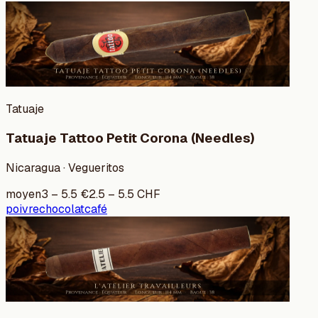
Tatuaje
Tatuaje Tattoo Petit Corona (Needles)
Nicaragua · Vegueritos
moyen
3
–
5.5
€
2.5
–
5.5
CHF
poivre
chocolat
café