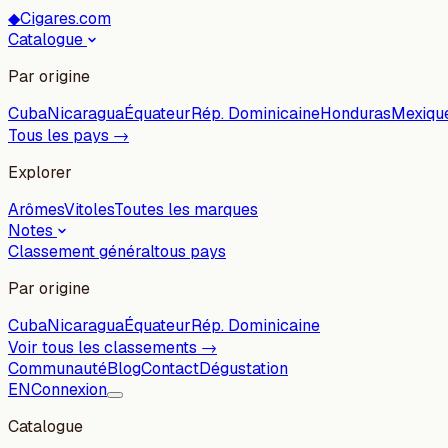
◆
Cigares.com
Catalogue
Par origine
Cuba
Nicaragua
Équateur
Rép. Dominicaine
Honduras
Mexiqu
Tous les pays →
Explorer
Arômes
Vitoles
Toutes les marques
Notes
Classement général
tous pays
Par origine
Cuba
Nicaragua
Équateur
Rép. Dominicaine
Voir tous les classements →
Communauté
Blog
Contact
Dégustation
EN
Connexion
Catalogue