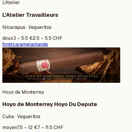
L'Atelier
L'Atelier Travailleurs
Nicaragua · Vegueritos
doux
3
–
5.5
€
2.5
–
5.5
CHF
forêt
caramel
amande
Hoyo de Monterrey
Hoyo de Monterrey Hoyo Du Depute
Cuba · Vegueritos
moyen
7.5
–
12
€
7
–
11.5
CHF