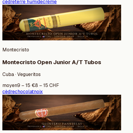
cèdre
terre humide
crème
Montecristo
Montecristo Open Junior A/T Tubos
Cuba · Vegueritos
moyen
9
–
15
€
8
–
15
CHF
cèdre
chocolat
noix