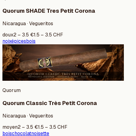
Quorum SHADE Tres Petit Corona
Nicaragua · Vegueritos
doux
2
–
3.5
€
1.5
–
3.5
CHF
noix
épices
bois
Quorum
Quorum Classic Très Petit Corona
Nicaragua · Vegueritos
moyen
2
–
3.5
€
1.5
–
3.5
CHF
bois
chocolat
noisette