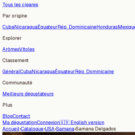
Tous les cigares
Par origine
Cuba
Nicaragua
Équateur
Rép. Dominicaine
Honduras
Mexiqu
Explorer
Arômes
Vitoles
Classement
Général
Cuba
Nicaragua
Équateur
Rép. Dominicaine
Communauté
Meilleurs dégustateurs
Plus
Blog
Contact
Ma dégustation
Connexion
🇬🇧 English version
Accueil
›
Catalogue
›
USA
›
Samana
›
Samana Delgados