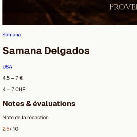
Samana
Samana Delgados
USA
4.5
–
7
€
4
–
7
CHF
Notes & évaluations
Note de la rédaction
2.5
/ 10