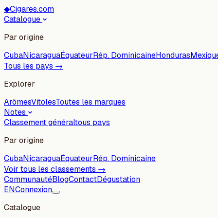
◆
Cigares.com
Catalogue
Par origine
Cuba
Nicaragua
Équateur
Rép. Dominicaine
Honduras
Mexiqu
Tous les pays →
Explorer
Arômes
Vitoles
Toutes les marques
Notes
Classement général
tous pays
Par origine
Cuba
Nicaragua
Équateur
Rép. Dominicaine
Voir tous les classements →
Communauté
Blog
Contact
Dégustation
EN
Connexion
Catalogue