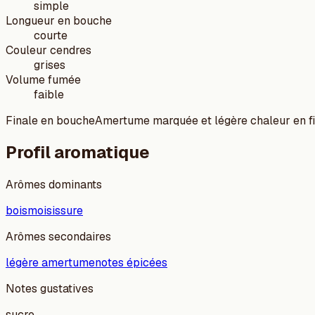
simple
Longueur en bouche
courte
Couleur cendres
grises
Volume fumée
faible
Finale en bouche
Amertume marquée et légère chaleur en fi
Profil aromatique
Arômes dominants
bois
moisissure
Arômes secondaires
légère amertume
notes épicées
Notes gustatives
sucre