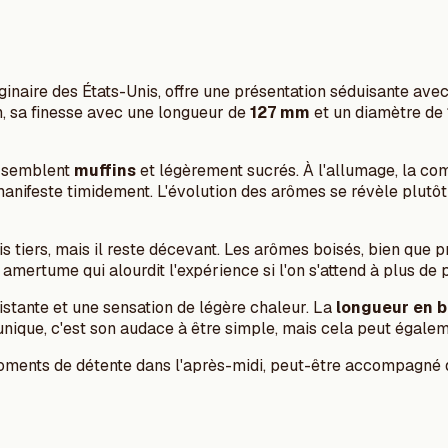
ginaire des États-Unis, offre une présentation séduisante ave
in, sa finesse avec une longueur de
127 mm
et un diamètre de
i semblent
muffins
et légèrement sucrés. À l'allumage, la com
anifeste timidement. L'évolution des arômes se révèle plutôt
s tiers, mais il reste décevant. Les arômes boisés, bien que 
e amertume qui alourdit l'expérience si l'on s'attend à plus de 
stante et une sensation de légère chaleur. La
longueur en 
nique, c'est son audace à être simple, mais cela peut égaleme
moments de détente dans l'après-midi, peut-être accompagné d