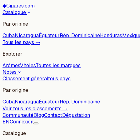
◆
Cigares.com
Catalogue
Par origine
Cuba
Nicaragua
Équateur
Rép. Dominicaine
Honduras
Mexiqu
Tous les pays →
Explorer
Arômes
Vitoles
Toutes les marques
Notes
Classement général
tous pays
Par origine
Cuba
Nicaragua
Équateur
Rép. Dominicaine
Voir tous les classements →
Communauté
Blog
Contact
Dégustation
EN
Connexion
Catalogue