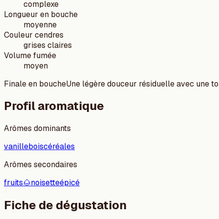
complexe
Longueur en bouche
moyenne
Couleur cendres
grises claires
Volume fumée
moyen
Finale en bouche
Une légère douceur résiduelle avec une to
Profil aromatique
Arômes dominants
vanille
bois
céréales
Arômes secondaires
fruits
🌰
noisette
épicé
Fiche de dégustation