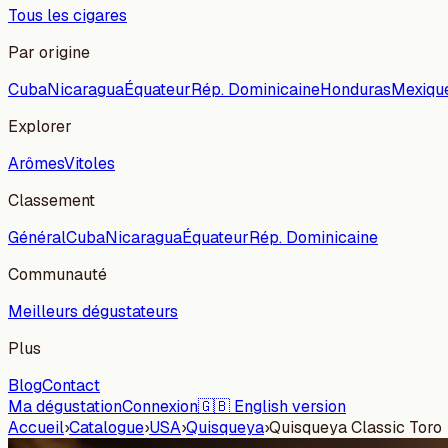
Tous les cigares
Par origine
Cuba
Nicaragua
Équateur
Rép. Dominicaine
Honduras
Mexiqu
Explorer
Arômes
Vitoles
Classement
Général
Cuba
Nicaragua
Équateur
Rép. Dominicaine
Communauté
Meilleurs dégustateurs
Plus
Blog
Contact
Ma dégustation
Connexion
🇬🇧 English version
Accueil
›
Catalogue
›
USA
›
Quisqueya
›
Quisqueya Classic Toro