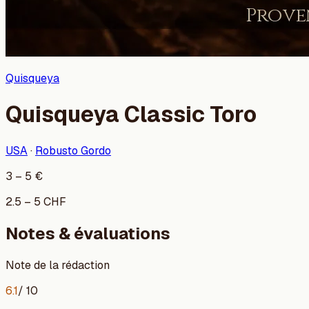
Quisqueya
Quisqueya Classic Toro
USA
·
Robusto Gordo
3
–
5
€
2.5
–
5
CHF
Notes & évaluations
Note de la rédaction
6.1
/ 10