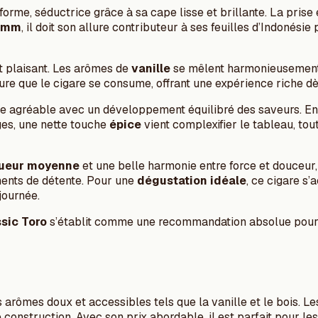
forme, séductrice grâce à sa cape lisse et brillante. La prise 
8 mm
, il doit son allure contributeur à ses feuilles d’Indonési
t plaisant. Les arômes de
vanille
se mêlent harmonieusement
re que le cigare se consume, offrant une expérience riche dè
ce agréable avec un développement équilibré des saveurs. En
ges, une nette touche
épice
vient complexifier le tableau, tou
ueur moyenne
et une belle harmonie entre force et douceur,
oments de détente. Pour une
dégustation idéale
, ce cigare s
 journée.
sic Toro
s’établit comme une recommandation absolue pour c
 arômes doux et accessibles tels que la vanille et le bois. Les
construction. Avec son prix abordable, il est parfait pour l