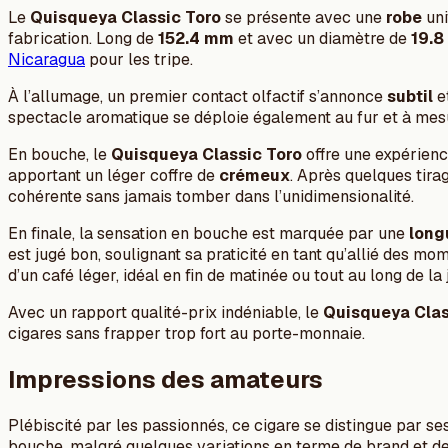
Le
Quisqueya Classic Toro
se présente avec une
robe
uni
fabrication. Long de
152.4 mm
et avec un diamètre de
19.
Nicaragua
pour les tripe.
À l’allumage, un premier contact olfactif s’annonce
subtil
e
spectacle aromatique se déploie également au fur et à mesu
En bouche, le
Quisqueya Classic Toro
offre une expérien
apportant un léger coffre de
crémeux
. Après quelques tira
cohérente sans jamais tomber dans l’unidimensionalité.
En finale, la sensation en bouche est marquée par une
long
est jugé bon, soulignant sa praticité en tant qu’allié des m
d’un café léger, idéal en fin de matinée ou tout au long de la
Avec un rapport qualité-prix indéniable, le
Quisqueya Clas
cigares sans frapper trop fort au porte-monnaie.
Impressions des amateurs
Plébiscité par les passionnés, ce cigare se distingue par ses
bouche, malgré quelques variations en terme de brand et de 