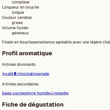
complexe
Longueur en bouche
longue
Couleur cendres
grises
Volume fumée
généreux
Finale en bouche
persistance agréable avec une légère cha
Profil aromatique
Arômes dominants
☕
café
🍫
chocolat
piperade
Arômes secondaires
baies sucrées
terre humide
🌰
noisette
Fiche de dégustation