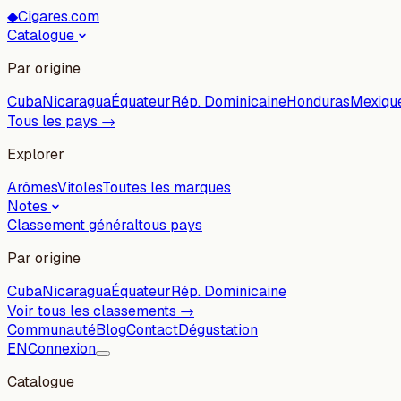
◆
Cigares.com
Catalogue
Par origine
Cuba
Nicaragua
Équateur
Rép. Dominicaine
Honduras
Mexiqu
Tous les pays →
Explorer
Arômes
Vitoles
Toutes les marques
Notes
Classement général
tous pays
Par origine
Cuba
Nicaragua
Équateur
Rép. Dominicaine
Voir tous les classements →
Communauté
Blog
Contact
Dégustation
EN
Connexion
Catalogue