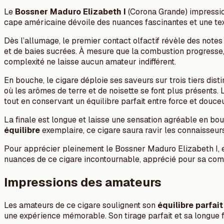
Le
Bossner Maduro Elizabeth I
(Corona Grande) impressio
cape américaine dévoile des nuances fascinantes et une text
Dès l’allumage, le premier contact olfactif révèle des notes
et de baies sucrées. À mesure que la combustion progresse, 
complexité ne laisse aucun amateur indifférent.
En bouche, le cigare déploie ses saveurs sur trois tiers dis
où les arômes de terre et de noisette se font plus présents. 
tout en conservant un équilibre parfait entre force et douceu
La finale est longue et laisse une sensation agréable en b
équilibre
exemplaire, ce cigare saura ravir les connaisseur
Pour apprécier pleinement le Bossner Maduro Elizabeth I, e
nuances de ce cigare incontournable, apprécié pour sa comp
Impressions des amateurs
Les amateurs de ce cigare soulignent son
équilibre parfait
une expérience mémorable. Son tirage parfait et sa longue fi