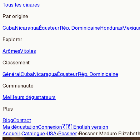
Tous les cigares
Par origine
Cuba
Nicaragua
Équateur
Rép. Dominicaine
Honduras
Mexiqu
Explorer
Arômes
Vitoles
Classement
Général
Cuba
Nicaragua
Équateur
Rép. Dominicaine
Communauté
Meilleurs dégustateurs
Plus
Blog
Contact
Ma dégustation
Connexion
🇬🇧 English version
Accueil
›
Catalogue
›
USA
›
Bossner
›
Bossner Maduro Elizabeth 