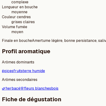
complexe
Longueur en bouche
moyenne
Couleur cendres
grises claires
Volume fumée
moyen
Finale en bouche
Amertume légère, bonne persistance, saliv
Profil aromatique
Arômes dominants
épices
fruits
terre humide
Arômes secondaires
🌿
herbacé
🌸
fleurs blanches
bois
Fiche de dégustation