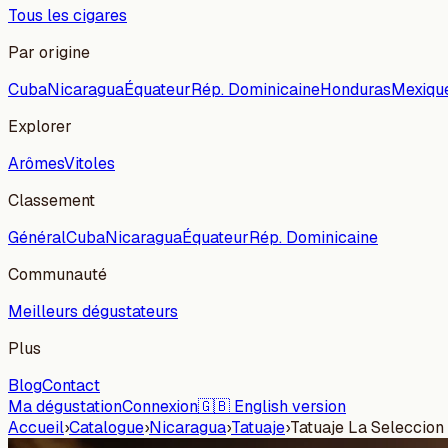
Tous les cigares
Par origine
Cuba
Nicaragua
Équateur
Rép. Dominicaine
Honduras
Mexiqu
Explorer
Arômes
Vitoles
Classement
Général
Cuba
Nicaragua
Équateur
Rép. Dominicaine
Communauté
Meilleurs dégustateurs
Plus
Blog
Contact
Ma dégustation
Connexion
🇬🇧 English version
Accueil
›
Catalogue
›
Nicaragua
›
Tatuaje
›
Tatuaje La Seleccion