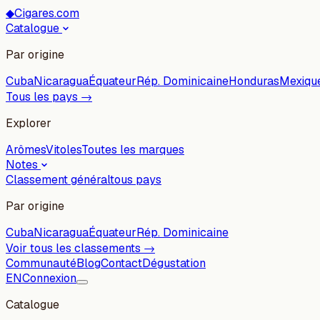
◆
Cigares.com
Catalogue
Par origine
Cuba
Nicaragua
Équateur
Rép. Dominicaine
Honduras
Mexiqu
Tous les pays →
Explorer
Arômes
Vitoles
Toutes les marques
Notes
Classement général
tous pays
Par origine
Cuba
Nicaragua
Équateur
Rép. Dominicaine
Voir tous les classements →
Communauté
Blog
Contact
Dégustation
EN
Connexion
Catalogue