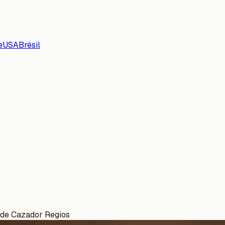
e
USA
Brésil
 de Cazador Regios