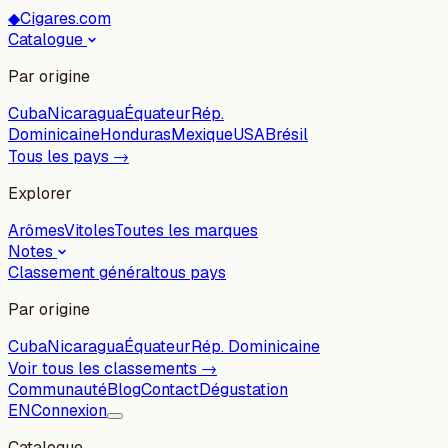
◆
Cigares.com
Catalogue
Par origine
Cuba
Nicaragua
Équateur
Rép.
Dominicaine
Honduras
Mexique
USA
Brésil
Tous les pays →
Explorer
Arômes
Vitoles
Toutes les marques
Notes
Classement général
tous pays
Par origine
Cuba
Nicaragua
Équateur
Rép. Dominicaine
Voir tous les classements →
Communauté
Blog
Contact
Dégustation
EN
Connexion
Catalogue