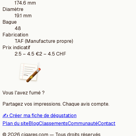
174.6 mm
Diamètre
19.1 mm
Bague
48
Fabrication
TAF (Manufacture propre)
Prix indicatif
2.5
–
4.5
€
2
–
4.5
CHF
Vous l'avez fumé ?
Partagez vos impressions. Chaque avis compte.
✍️ Créer ma fiche de dégustation
Plan du site
Blog
Classements
Communauté
Contact
©
2026
cigares.com — Tous droits réservés