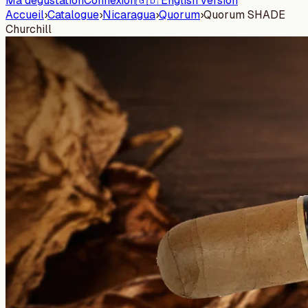
Ma dégustation
Connexion
🇬🇧 English version
Accueil
›
Catalogue
›
Nicaragua
›
Quorum
›
Quorum SHADE
Churchill