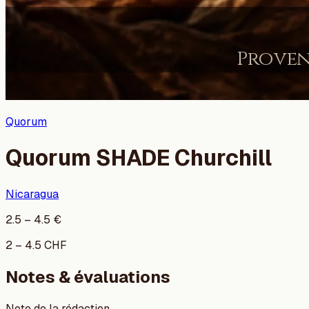
Quorum
Quorum SHADE Churchill
Nicaragua
2.5
–
4.5
€
2
–
4.5
CHF
Notes & évaluations
Note de la rédaction