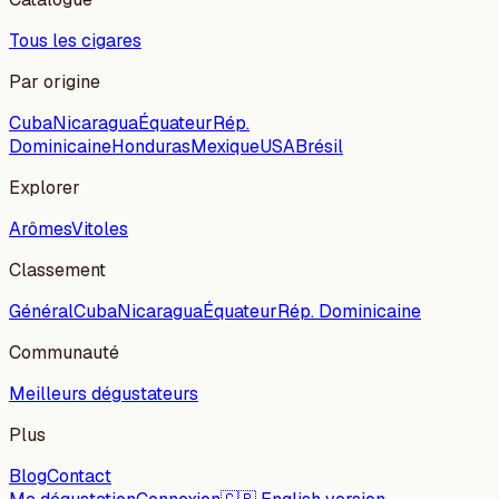
Tous les cigares
Par origine
Cuba
Nicaragua
Équateur
Rép.
Dominicaine
Honduras
Mexique
USA
Brésil
Explorer
Arômes
Vitoles
Classement
Général
Cuba
Nicaragua
Équateur
Rép. Dominicaine
Communauté
Meilleurs dégustateurs
Plus
Blog
Contact