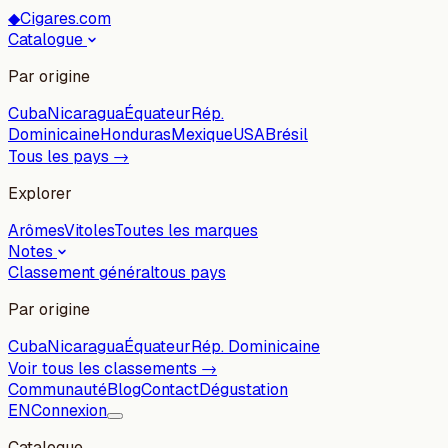
◆
Cigares.com
Catalogue
Par origine
Cuba
Nicaragua
Équateur
Rép.
Dominicaine
Honduras
Mexique
USA
Brésil
Tous les pays →
Explorer
Arômes
Vitoles
Toutes les marques
Notes
Classement général
tous pays
Par origine
Cuba
Nicaragua
Équateur
Rép. Dominicaine
Voir tous les classements →
Communauté
Blog
Contact
Dégustation
EN
Connexion
Catalogue