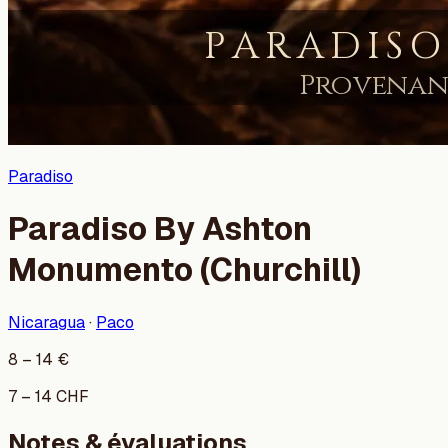
Paradiso
Paradiso By Ashton
Monumento (Churchill)
Nicaragua
·
Paco
8
–
14
€
7
–
14
CHF
Notes & évaluations