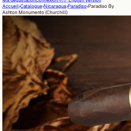
Ma dégustation
Connexion
🇬🇧 English version
Accueil
›
Catalogue
›
Nicaragua
›
Paradiso
›
Paradiso By
Ashton Monumento (Churchill)