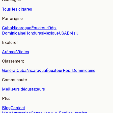
Tous les cigares
Par origine
Cuba
Nicaragua
Équateur
Rép.
Dominicaine
Honduras
Mexique
USA
Brésil
Explorer
Arômes
Vitoles
Classement
Général
Cuba
Nicaragua
Équateur
Rép. Dominicaine
Communauté
Meilleurs dégustateurs
Plus
Blog
Contact