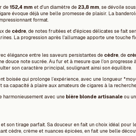
ur de
152,4 mm
et d'un diamètre de
23,8 mm
, se dévoile sou
igare évoque déjà une belle promesse de plaisir. La bandero
impressionnant format.
eux de
cèdre
, de notes fruitées et d'épices délicates se fait s
ines. La progression après l'allumage apporte une touche flor
 avec élégance entre les saveurs persistantes de
cèdre
, de
cr
ne douce note sucrée. Au fur et à mesure que l'on progresse à
ter son caractère principal, soulignant ainsi son équilibre.
ent boisée qui prolonge l’expérience, avec une longueur *moy
est sa capacité à plaire aux amateurs de cigares à la recher
arie harmonieusement avec une
bière blonde artisanale
ou un
t son tirage parfait. Sa douceur en fait un choix idéal pour l
ant cèdre, crème et nuances épicées, en fait une belle déco