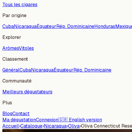
Tous les cigares
Par origine
Cuba
Nicaragua
Équateur
Rép. Dominicaine
Honduras
Mexiqu
Explorer
Arômes
Vitoles
Classement
Général
Cuba
Nicaragua
Équateur
Rép. Dominicaine
Communauté
Meilleurs dégustateurs
Plus
Blog
Contact
Ma dégustation
Connexion
🇬🇧 English version
Accueil
›
Catalogue
›
Nicaragua
›
Oliva
›
Oliva Connecticut Res