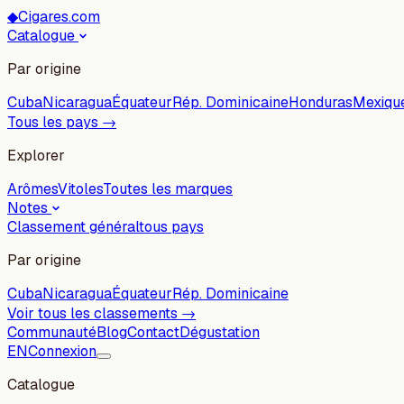
◆
Cigares.com
Catalogue
Par origine
Cuba
Nicaragua
Équateur
Rép. Dominicaine
Honduras
Mexiqu
Tous les pays →
Explorer
Arômes
Vitoles
Toutes les marques
Notes
Classement général
tous pays
Par origine
Cuba
Nicaragua
Équateur
Rép. Dominicaine
Voir tous les classements →
Communauté
Blog
Contact
Dégustation
EN
Connexion
Catalogue