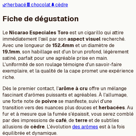
🌿
herbacé
🍫
chocolat
🌲
cèdre
Fiche de dégustation
Le
Nicarao Especiales Toro
est un cigarillo qui attire
immédiatement l'œil par son
aspect visuel
recherché.
Avec une longueur de
152.4mm
et un diamètre de
19.1mm
, son habillage est d'un brun profond, légèrement
satiné, parfait pour une agréable prise en main.
L'uniformité de son roulage témoigne d'un savoir-faire
exemplaire, et la qualité de la cape promet une expérience
riche.
Dès le premier contact, l'
arôme à cru
offre un mélange
fascinant d'arômes puissants et agréables. À l'allumage,
une forte note de
poivre
se manifeste, suivi d'une
transition vers des nuances plus douces et
herbacées
. Au
fur et à mesure que la fumée s'épaissit, vous serez comblé
par des impressions de
café
, de
terre
et de subtiles
allusions de
cèdre
. L'évolution
des arômes
est à la fois
équilibrée et dynamique.