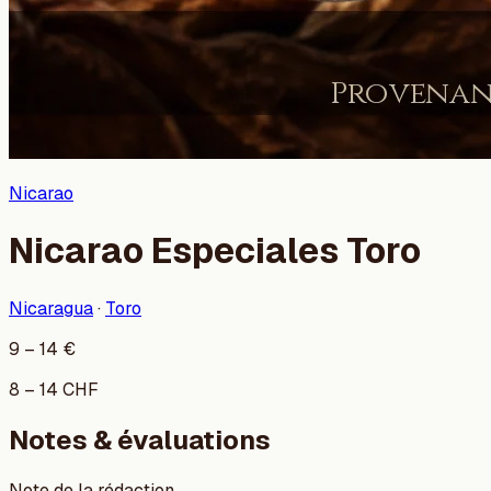
Nicarao
Nicarao Especiales Toro
Nicaragua
·
Toro
9
–
14
€
8
–
14
CHF
Notes & évaluations
Note de la rédaction