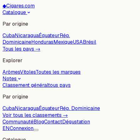
◆
Cigares.com
Catalogue
Par origine
Cuba
Nicaragua
Équateur
Rép.
Dominicaine
Honduras
Mexique
USA
Brésil
Tous les pays →
Explorer
Arômes
Vitoles
Toutes les marques
Notes
Classement général
tous pays
Par origine
Cuba
Nicaragua
Équateur
Rép. Dominicaine
Voir tous les classements →
Communauté
Blog
Contact
Dégustation
EN
Connexion
Catalogue