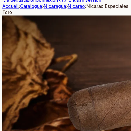
Ma dégustation
Connexion
🇬🇧 English version
Accueil
›
Catalogue
›
Nicaragua
›
Nicarao
›
Nicarao Especiales
Toro