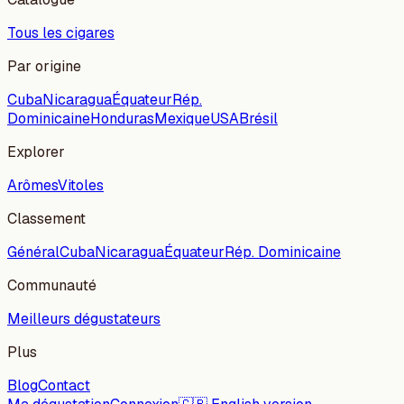
Tous les cigares
Par origine
Cuba
Nicaragua
Équateur
Rép.
Dominicaine
Honduras
Mexique
USA
Brésil
Explorer
Arômes
Vitoles
Classement
Général
Cuba
Nicaragua
Équateur
Rép. Dominicaine
Communauté
Meilleurs dégustateurs
Plus
Blog
Contact