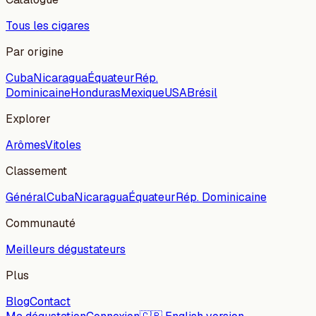
Tous les cigares
Par origine
Cuba
Nicaragua
Équateur
Rép.
Dominicaine
Honduras
Mexique
USA
Brésil
Explorer
Arômes
Vitoles
Classement
Général
Cuba
Nicaragua
Équateur
Rép. Dominicaine
Communauté
Meilleurs dégustateurs
Plus
Blog
Contact