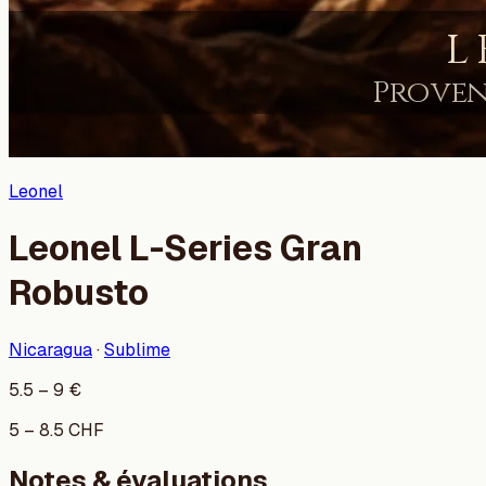
Leonel
Leonel L-Series Gran
Robusto
Nicaragua
·
Sublime
5.5
–
9
€
5
–
8.5
CHF
Notes & évaluations