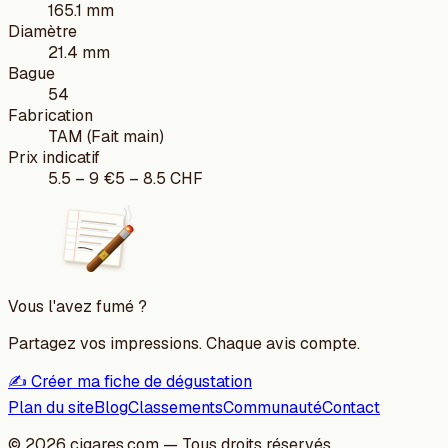
165.1 mm
Diamètre
21.4 mm
Bague
54
Fabrication
TAM (Fait main)
Prix indicatif
5.5
–
9
€
5
–
8.5
CHF
Vous l'avez fumé ?
Partagez vos impressions. Chaque avis compte.
✍️ Créer ma fiche de dégustation
Plan du site
Blog
Classements
Communauté
Contact
©
2026
cigares.com — Tous droits réservés