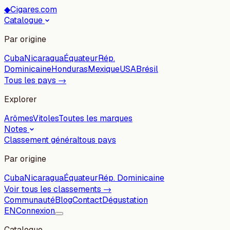
◆
Cigares.com
Catalogue
Par origine
Cuba
Nicaragua
Équateur
Rép.
Dominicaine
Honduras
Mexique
USA
Brésil
Tous les pays →
Explorer
Arômes
Vitoles
Toutes les marques
Notes
Classement général
tous pays
Par origine
Cuba
Nicaragua
Équateur
Rép. Dominicaine
Voir tous les classements →
Communauté
Blog
Contact
Dégustation
EN
Connexion
Catalogue