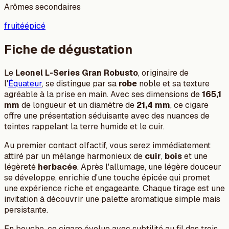
Arômes secondaires
fruité
épicé
Fiche de dégustation
Le
Leonel L-Series Gran Robusto
, originaire de
l'
Équateur
, se distingue par sa
robe
noble et sa texture
agréable à la prise en main. Avec ses dimensions de
165,1
mm
de longueur et un diamètre de
21,4 mm
, ce cigare
offre une présentation séduisante avec des nuances de
teintes rappelant la terre humide et le cuir.
Au premier contact olfactif, vous serez immédiatement
attiré par un mélange harmonieux de
cuir
,
bois
et une
légèreté
herbacée
. Après l'allumage, une légère douceur
se développe, enrichie d'une touche épicée qui promet
une expérience riche et engageante. Chaque tirage est une
invitation à découvrir une palette aromatique simple mais
persistante.
En bouche, ce cigare évolue avec subtilité au fil des trois