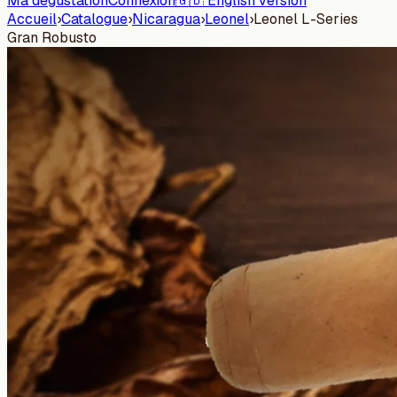
Ma dégustation
Connexion
🇬🇧 English version
Accueil
›
Catalogue
›
Nicaragua
›
Leonel
›
Leonel L-Series
Gran Robusto