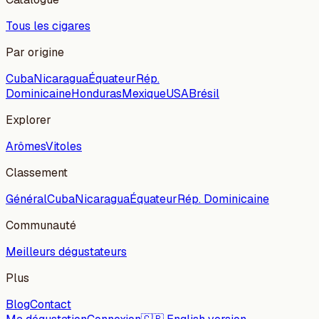
Tous les cigares
Par origine
Cuba
Nicaragua
Équateur
Rép.
Dominicaine
Honduras
Mexique
USA
Brésil
Explorer
Arômes
Vitoles
Classement
Général
Cuba
Nicaragua
Équateur
Rép. Dominicaine
Communauté
Meilleurs dégustateurs
Plus
Blog
Contact