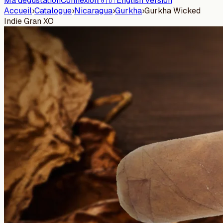
Ma dégustation
Connexion
🇬🇧 English version
Accueil
›
Catalogue
›
Nicaragua
›
Gurkha
›
Gurkha Wicked
Indie Gran XO