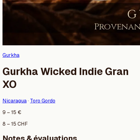
Gurkha
Gurkha Wicked Indie Gran
XO
Nicaragua
·
Toro Gordo
9
–
15
€
8
–
15
CHF
Notes & évaluations