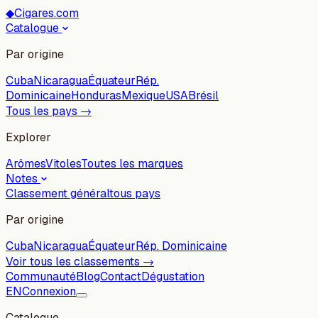
◆
Cigares.com
Catalogue
Par origine
Cuba
Nicaragua
Équateur
Rép.
Dominicaine
Honduras
Mexique
USA
Brésil
Tous les pays →
Explorer
Arômes
Vitoles
Toutes les marques
Notes
Classement général
tous pays
Par origine
Cuba
Nicaragua
Équateur
Rép. Dominicaine
Voir tous les classements →
Communauté
Blog
Contact
Dégustation
EN
Connexion
Catalogue