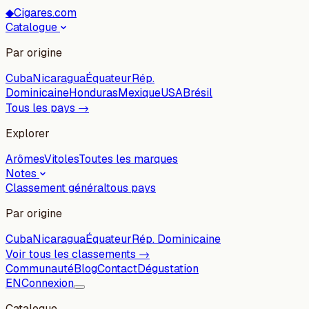
◆
Cigares.com
Catalogue
Par origine
Cuba
Nicaragua
Équateur
Rép.
Dominicaine
Honduras
Mexique
USA
Brésil
Tous les pays →
Explorer
Arômes
Vitoles
Toutes les marques
Notes
Classement général
tous pays
Par origine
Cuba
Nicaragua
Équateur
Rép. Dominicaine
Voir tous les classements →
Communauté
Blog
Contact
Dégustation
EN
Connexion
Catalogue