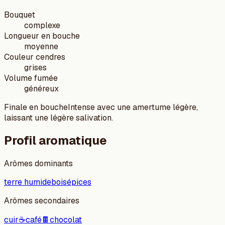
Bouquet
complexe
Longueur en bouche
moyenne
Couleur cendres
grises
Volume fumée
généreux
Finale en bouche
Intense avec une amertume légère,
laissant une légère salivation.
Profil aromatique
Arômes dominants
terre humide
bois
épices
Arômes secondaires
cuir
☕
café
🍫
chocolat