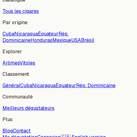
Tous les cigares
Par origine
Cuba
Nicaragua
Équateur
Rép.
Dominicaine
Honduras
Mexique
USA
Brésil
Explorer
Arômes
Vitoles
Classement
Général
Cuba
Nicaragua
Équateur
Rép. Dominicaine
Communauté
Meilleurs dégustateurs
Plus
Blog
Contact