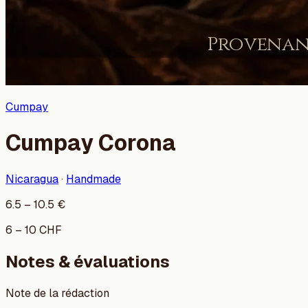
Cumpay
Cumpay Corona
Nicaragua
·
Handmade
6.5
–
10.5
€
6
–
10
CHF
Notes & évaluations
Note de la rédaction