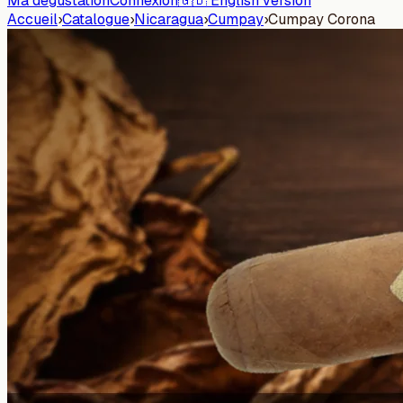
Ma dégustation
Connexion
🇬🇧 English version
Accueil
›
Catalogue
›
Nicaragua
›
Cumpay
›
Cumpay Corona