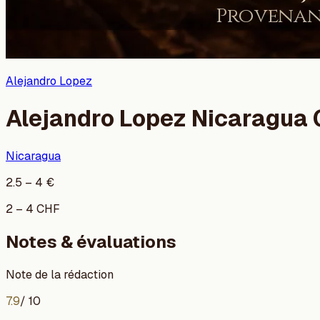
Alejandro Lopez
Alejandro Lopez Nicaragua
Nicaragua
2.5
–
4
€
2
–
4
CHF
Notes & évaluations
Note de la rédaction
7.9
/ 10