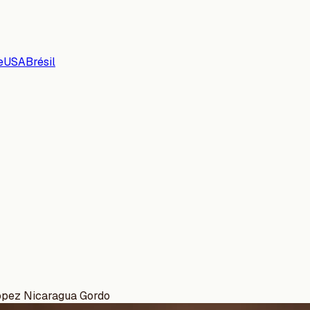
e
USA
Brésil
opez Nicaragua Gordo