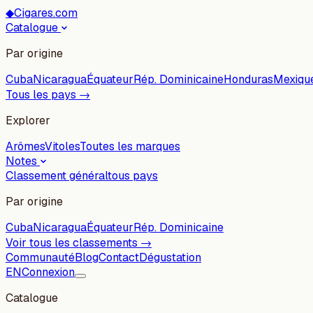
◆
Cigares.com
Catalogue
Par origine
Cuba
Nicaragua
Équateur
Rép. Dominicaine
Honduras
Mexiqu
Tous les pays →
Explorer
Arômes
Vitoles
Toutes les marques
Notes
Classement général
tous pays
Par origine
Cuba
Nicaragua
Équateur
Rép. Dominicaine
Voir tous les classements →
Communauté
Blog
Contact
Dégustation
EN
Connexion
Catalogue