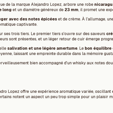
que de la marque Alejandro Lopez, arbore une robe
nicarag
e long
et un diamètre généreux de
23 mm
, il promet une exp
éger avec des notes épicées
et de crème. À l'allumage, une
romatique captivante.
ses trois tiers. Le premier tiers s'ouvre sur des saveurs
cré
eurs sont présentes, et un léger retour de cuir émerge progre
elle
salivation et une légère amertume
. Le
bon équilibre
yenne, laissant une empreinte durable dans la mémoire gusta
a merveilleusement bien accompagné d'un whisky aux notes d
ndro Lopez offre une expérience aromatique variée, oscillant
ertains notent un aspect un peu trop simple pour un plaisir 