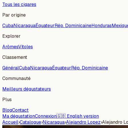
Tous les cigares
Par origine
Cuba
Nicaragua
Équateur
Rép. Dominicaine
Honduras
Mexiqu
Explorer
Arômes
Vitoles
Classement
Général
Cuba
Nicaragua
Équateur
Rép. Dominicaine
Communauté
Meilleurs dégustateurs
Plus
Blog
Contact
Ma dégustation
Connexion
🇬🇧 English version
Accueil
›
Catalogue
›
Nicaragua
›
Alejandro Lopez
›
Alejandro L