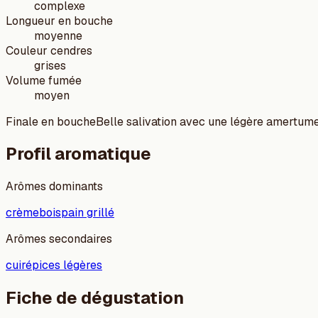
complexe
Longueur en bouche
moyenne
Couleur cendres
grises
Volume fumée
moyen
Finale en bouche
Belle salivation avec une légère amertume
Profil aromatique
Arômes dominants
crème
bois
pain grillé
Arômes secondaires
cuir
épices légères
Fiche de dégustation