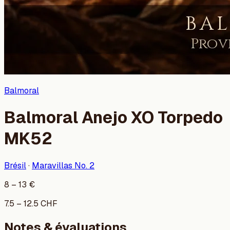
Balmoral
Balmoral Anejo XO Torpedo
MK52
Brésil
·
Maravillas No. 2
8
–
13
€
7.5
–
12.5
CHF
Notes & évaluations