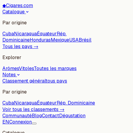
◆
Cigares.com
Catalogue
Par origine
Cuba
Nicaragua
Équateur
Rép.
Dominicaine
Honduras
Mexique
USA
Brésil
Tous les pays →
Explorer
Arômes
Vitoles
Toutes les marques
Notes
Classement général
tous pays
Par origine
Cuba
Nicaragua
Équateur
Rép. Dominicaine
Voir tous les classements →
Communauté
Blog
Contact
Dégustation
EN
Connexion
Catalogue