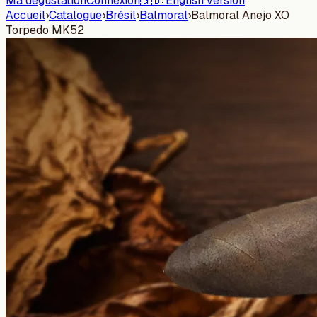
Ma dégustation
Connexion
🇬🇧 English version
Accueil
›
Catalogue
›
Brésil
›
Balmoral
›
Balmoral Anejo XO
Torpedo MK52