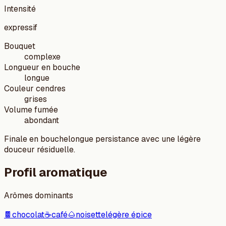
Intensité
expressif
Bouquet
complexe
Longueur en bouche
longue
Couleur cendres
grises
Volume fumée
abondant
Finale en bouche
longue persistance avec une légère
douceur résiduelle.
Profil aromatique
Arômes dominants
🍫
chocolat
☕
café
🌰
noisette
légère épice