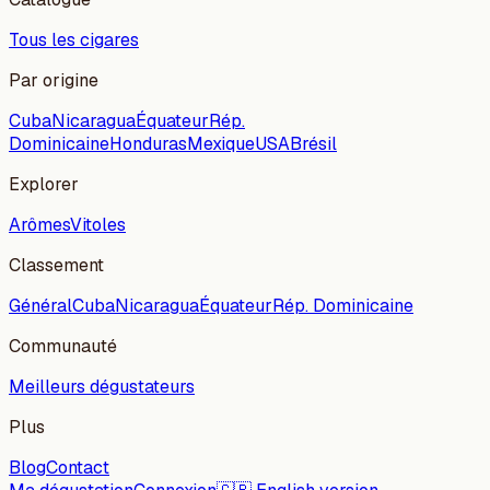
Tous les cigares
Par origine
Cuba
Nicaragua
Équateur
Rép.
Dominicaine
Honduras
Mexique
USA
Brésil
Explorer
Arômes
Vitoles
Classement
Général
Cuba
Nicaragua
Équateur
Rép. Dominicaine
Communauté
Meilleurs dégustateurs
Plus
Blog
Contact