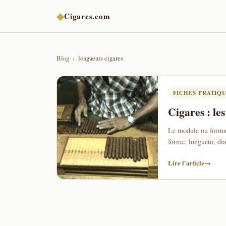
◆
Cigares.com
Blog
longueurs cigares
FICHES PRATIQ
Cigares : le
Le module ou format 
forme, longueur, di
Lire l'article
→